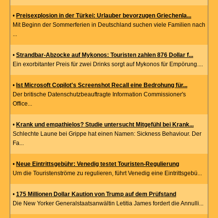
•
Preisexplosion in der Türkei: Urlauber bevorzugen Griechenla...
Mit Beginn der Sommerferien in Deutschland suchen viele Familien nach
...
•
Strandbar-Abzocke auf Mykonos: Touristen zahlen 876 Dollar f...
Ein exorbitanter Preis für zwei Drinks sorgt auf Mykonos für Empörung....
•
Ist Microsoft Copilot's Screenshot Recall eine Bedrohung für...
Der britische Datenschutzbeauftragte Information Commissioner's
Office...
•
Krank und empathielos? Studie untersucht Mitgefühl bei Krank...
Schlechte Laune bei Grippe hat einen Namen: Sickness Behaviour. Der
Fa...
•
Neue Eintrittsgebühr: Venedig testet Touristen-Regulierung
Um die Touristenströme zu regulieren, führt Venedig eine Eintrittsgebü...
•
175 Millionen Dollar Kaution von Trump auf dem Prüfstand
Die New Yorker Generalstaatsanwältin Letitia James fordert die Annulli...