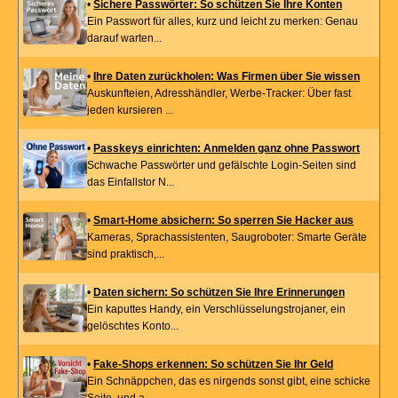
•
Sichere Passwörter: So schützen Sie Ihre Konten
Ein Passwort für alles, kurz und leicht zu merken: Genau
darauf warten...
•
Ihre Daten zurückholen: Was Firmen über Sie wissen
Auskunfteien, Adresshändler, Werbe-Tracker: Über fast
jeden kursieren ...
•
Passkeys einrichten: Anmelden ganz ohne Passwort
Schwache Passwörter und gefälschte Login-Seiten sind
das Einfallstor N...
•
Smart-Home absichern: So sperren Sie Hacker aus
Kameras, Sprachassistenten, Saugroboter: Smarte Geräte
sind praktisch,...
•
Daten sichern: So schützen Sie Ihre Erinnerungen
Ein kaputtes Handy, ein Verschlüsselungstrojaner, ein
gelöschtes Konto...
•
Fake-Shops erkennen: So schützen Sie Ihr Geld
Ein Schnäppchen, das es nirgends sonst gibt, eine schicke
Seite, und a...