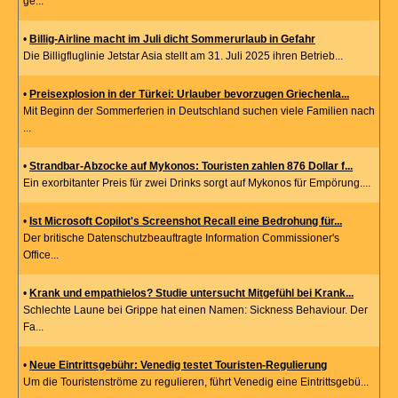
ge...
•
Billig-Airline macht im Juli dicht Sommerurlaub in Gefahr
Die Billigfluglinie Jetstar Asia stellt am 31. Juli 2025 ihren Betrieb...
•
Preisexplosion in der Türkei: Urlauber bevorzugen Griechenla...
Mit Beginn der Sommerferien in Deutschland suchen viele Familien nach
...
•
Strandbar-Abzocke auf Mykonos: Touristen zahlen 876 Dollar f...
Ein exorbitanter Preis für zwei Drinks sorgt auf Mykonos für Empörung....
•
Ist Microsoft Copilot's Screenshot Recall eine Bedrohung für...
Der britische Datenschutzbeauftragte Information Commissioner's
Office...
•
Krank und empathielos? Studie untersucht Mitgefühl bei Krank...
Schlechte Laune bei Grippe hat einen Namen: Sickness Behaviour. Der
Fa...
•
Neue Eintrittsgebühr: Venedig testet Touristen-Regulierung
Um die Touristenströme zu regulieren, führt Venedig eine Eintrittsgebü...