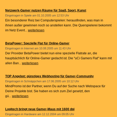
Netzwerk-Gamer nutzen Räume für Spaß, Sport, Kunst
Eingetragen in
Spiele
am 01.10.2005 um 12:53 Uhr
Ein besonderer Reiz bei Computerspielen: herausfinden, was man in
ihnen außer gewinnen noch so anstellen kann. Die Querspielerei bekommt
im Netz Event...
weiterlesen
BetaPower: Spezielle Flat für Online-Gamer
Eingetragen in
Internet
am 10.08.2005 um 11:43 Uhr
Der Provider BetaPower bietet nun eine spezielle Flatrate an, die
hauptsächlich für Online-Gamer gedacht ist. Die "uCi Gamers Flat" kann mit
allen Ban...
weiterlesen
TOP Angebot: günstiges Webhosting für Gamer-Community
Eingetragen in
Schnäppchen
am 17.06.2005 um 10:12 Uhr
MindPromo ist der Partner, wenn Du auf der Suche nach Webspace für
Deine Projekte bist. Sie haben es sich zum Ziel gesetzt, den
gü...
weiterlesen
Logitech bringt neue Gamer-Maus mit 1600 dpi
Eingetragen in
Hardware
am 12.12.2004 um 09:05 Uhr