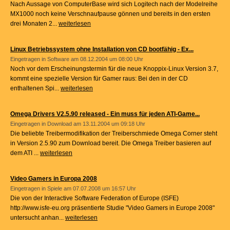
Nach Aussage von ComputerBase wird sich Logitech nach der Modelreihe
MX1000 noch keine Verschnaufpause gönnen und bereits in den ersten
drei Monaten 2...
weiterlesen
Linux Betriebssystem ohne Installation von CD bootfähig - Ex...
Eingetragen in
Software
am 08.12.2004 um 08:00 Uhr
Noch vor dem Erscheinungstermin für die neue Knoppix-Linux Version 3.7,
kommt eine spezielle Version für Gamer raus: Bei den in der CD
enthaltenen Spi...
weiterlesen
Omega Drivers V2.5.90 released - Ein muss für jeden ATI-Game...
Eingetragen in
Download
am 13.11.2004 um 09:18 Uhr
Die beliebte Treibermodifikation der Treiberschmiede Omega Corner steht
in Version 2.5.90 zum Download bereit. Die Omega Treiber basieren auf
dem ATI ...
weiterlesen
Video Gamers in Europa 2008
Eingetragen in
Spiele
am 07.07.2008 um 16:57 Uhr
Die von der Interactive Software Federation of Europe (ISFE)
http://www.isfe-eu.org präsentierte Studie "Video Gamers in Europe 2008"
untersucht anhan...
weiterlesen