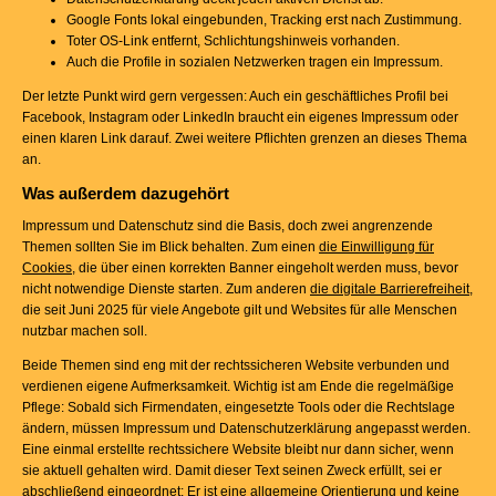
Google Fonts lokal eingebunden, Tracking erst nach Zustimmung.
Toter OS-Link entfernt, Schlichtungshinweis vorhanden.
Auch die Profile in sozialen Netzwerken tragen ein Impressum.
Der letzte Punkt wird gern vergessen: Auch ein geschäftliches Profil bei
Facebook, Instagram oder LinkedIn braucht ein eigenes Impressum oder
einen klaren Link darauf. Zwei weitere Pflichten grenzen an dieses Thema
an.
Was außerdem dazugehört
Impressum und Datenschutz sind die Basis, doch zwei angrenzende
Themen sollten Sie im Blick behalten. Zum einen
die Einwilligung für
Cookies
, die über einen korrekten Banner eingeholt werden muss, bevor
nicht notwendige Dienste starten. Zum anderen
die digitale Barrierefreiheit
,
die seit Juni 2025 für viele Angebote gilt und Websites für alle Menschen
nutzbar machen soll.
Beide Themen sind eng mit der rechtssicheren Website verbunden und
verdienen eigene Aufmerksamkeit. Wichtig ist am Ende die regelmäßige
Pflege: Sobald sich Firmendaten, eingesetzte Tools oder die Rechtslage
ändern, müssen Impressum und Datenschutzerklärung angepasst werden.
Eine einmal erstellte rechtssichere Website bleibt nur dann sicher, wenn
sie aktuell gehalten wird. Damit dieser Text seinen Zweck erfüllt, sei er
abschließend eingeordnet: Er ist eine allgemeine Orientierung und keine