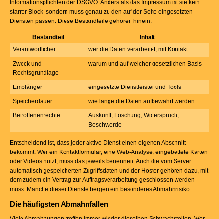
Informationspflichten der DSGVO. Anders als das Impressum ist sie kein
starrer Block, sondern muss genau zu den auf der Seite eingesetzten
Diensten passen. Diese Bestandteile gehören hinein:
Bestandteil
Inhalt
Verantwortlicher
wer die Daten verarbeitet, mit Kontakt
Zweck und
warum und auf welcher gesetzlichen Basis
Rechtsgrundlage
Empfänger
eingesetzte Dienstleister und Tools
Speicherdauer
wie lange die Daten aufbewahrt werden
Betroffenenrechte
Auskunft, Löschung, Widerspruch,
Beschwerde
Entscheidend ist, dass jeder aktive Dienst einen eigenen Abschnitt
bekommt. Wer ein Kontaktformular, eine Web-Analyse, eingebettete Karten
oder Videos nutzt, muss das jeweils benennen. Auch die vom Server
automatisch gespeicherten Zugriffsdaten und der Hoster gehören dazu, mit
dem zudem ein Vertrag zur Auftragsverarbeitung geschlossen werden
muss. Manche dieser Dienste bergen ein besonderes Abmahnrisiko.
Die häufigsten Abmahnfallen
Viele Abmahnungen treffen immer wieder dieselben Schwachstellen. Wer