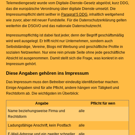
Telemediengesetz wurde vom Digitale-Dienste-Gesetz abgelöst, kurz DDG,
das die europäische Verordnung über digitale Dienste umsetzt. Die
Impressumspflicht steht seither in
Paragraf 5 DDG
, inhaltlich weitgehend
wie zuvor, aber mit neuer Fundstelle. Für die Datenschutzerklärung gelten
weiterhin die DSGVO und das nationale Datenschutzrecht.
Impressumspflichtig ist dabei fast jeder, denn der Begriff geschäftsmäßig
wird weit ausgelegt. Er trifft nicht nur Unternehmen, sondern auch
Selbstständige, Vereine, Blogs mit Werbung und geschäftliche Profile in
sozialen Netzwerken. Nur eine rein private Seite ohne jede geschäftliche
Absicht ist ausgenommen. Damit stellt sich die Frage, was konkret in ein
Impressum gehört.
Diese Angaben gehören ins Impressum
Das Impressum muss den Betreiber eindeutig identifizierbar machen.
Einige Angaben sind für alle Pflicht, andere hängen von Tätigkeit und
Rechtsform ab. Die wichtigsten im Überblick:
Angabe
Pflicht für wen
Name beziehungsweise Firma und
alle
Rechtsform
Ladungsfähige Anschrift, kein Postfach
alle
E-Mail-Adresse und ein zweiter schneller
alle