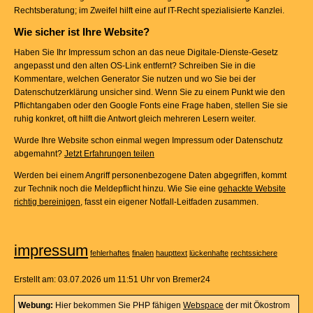
Rechtsberatung; im Zweifel hilft eine auf IT-Recht spezialisierte Kanzlei.
Wie sicher ist Ihre Website?
Haben Sie Ihr Impressum schon an das neue Digitale-Dienste-Gesetz
angepasst und den alten OS-Link entfernt? Schreiben Sie in die
Kommentare, welchen Generator Sie nutzen und wo Sie bei der
Datenschutzerklärung unsicher sind. Wenn Sie zu einem Punkt wie den
Pflichtangaben oder den Google Fonts eine Frage haben, stellen Sie sie
ruhig konkret, oft hilft die Antwort gleich mehreren Lesern weiter.
Wurde Ihre Website schon einmal wegen Impressum oder Datenschutz
abgemahnt?
Jetzt Erfahrungen teilen
Werden bei einem Angriff personenbezogene Daten abgegriffen, kommt
zur Technik noch die Meldepflicht hinzu. Wie Sie eine
gehackte Website
richtig bereinigen
, fasst ein eigener Notfall-Leitfaden zusammen.
impressum
fehlerhaftes
finalen
haupttext
lückenhafte
rechtssichere
Erstellt am: 03.07.2026 um 11:51 Uhr von Bremer24
Webung:
Hier bekommen Sie PHP fähigen
Webspace
der mit Ökostrom