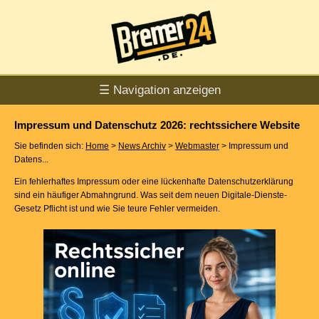
☰ Navigation anzeigen
Impressum und Datenschutz 2026: rechtssichere Website
Sie befinden sich:
Home
>
News Archiv
>
Webmaster
> Impressum und
Datens...
Ein fehlerhaftes Impressum oder eine lückenhafte Datenschutzerklärung
sind ein häufiger Abmahngrund. Was seit dem neuen Digitale-Dienste-
Gesetz Pflicht ist und wie Sie teure Fehler vermeiden.