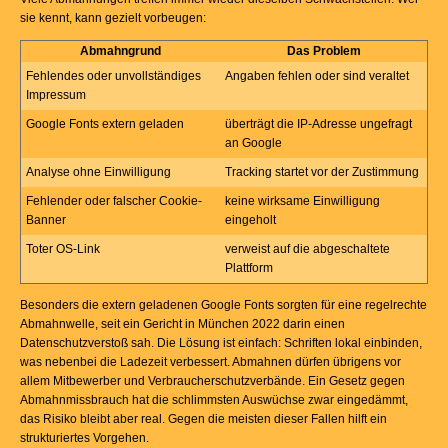
sie kennt, kann gezielt vorbeugen:
Abmahngrund
Das Problem
Fehlendes oder unvollständiges
Angaben fehlen oder sind veraltet
Impressum
Google Fonts extern geladen
überträgt die IP-Adresse ungefragt
an Google
Analyse ohne Einwilligung
Tracking startet vor der Zustimmung
Fehlender oder falscher Cookie-
keine wirksame Einwilligung
Banner
eingeholt
Toter OS-Link
verweist auf die abgeschaltete
Plattform
Besonders die extern geladenen Google Fonts sorgten für eine regelrechte
Abmahnwelle, seit ein Gericht in München 2022 darin einen
Datenschutzverstoß sah. Die Lösung ist einfach: Schriften lokal einbinden,
was nebenbei die Ladezeit verbessert. Abmahnen dürfen übrigens vor
allem Mitbewerber und Verbraucherschutzverbände. Ein Gesetz gegen
Abmahnmissbrauch hat die schlimmsten Auswüchse zwar eingedämmt,
das Risiko bleibt aber real. Gegen die meisten dieser Fallen hilft ein
strukturiertes Vorgehen.