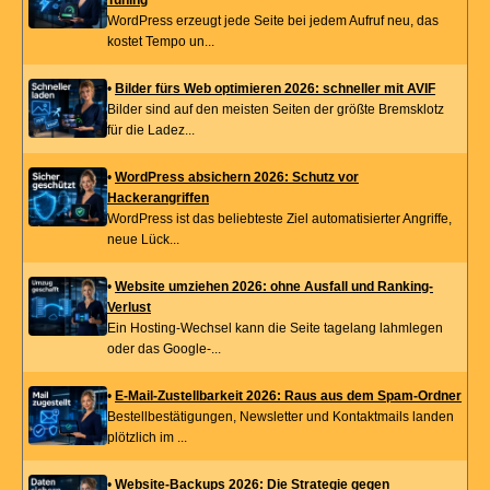
WordPress erzeugt jede Seite bei jedem Aufruf neu, das
kostet Tempo un...
•
Bilder fürs Web optimieren 2026: schneller mit AVIF
Bilder sind auf den meisten Seiten der größte Bremsklotz
für die Ladez...
•
WordPress absichern 2026: Schutz vor
Hackerangriffen
WordPress ist das beliebteste Ziel automatisierter Angriffe,
neue Lück...
•
Website umziehen 2026: ohne Ausfall und Ranking-
Verlust
Ein Hosting-Wechsel kann die Seite tagelang lahmlegen
oder das Google-...
•
E-Mail-Zustellbarkeit 2026: Raus aus dem Spam-Ordner
Bestellbestätigungen, Newsletter und Kontaktmails landen
plötzlich im ...
•
Website-Backups 2026: Die Strategie gegen