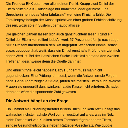
Die Pronova BKK betont vor allem einen Punkt: Knapp zwei Drittel der
Eltern prüfen die KI-Ratschläge nur manchmal oder gar nicht. Eine
Sprecherin nennt das "eher fahrlässig", weil eine KI nichts fühle. Die
Familienpsychologin der Kasse spricht von einer groben Fehleinschätzung
dessen, wozu so ein System überhaupt fähig sei.
Die gleichen Zahlen lassen sich auch ganz nüchtern lesen. Rund ein
Drittel der Eltern kontrolliert jede Antwort. 57 Prozent prüfen je nach Lage.
Nur 7 Prozent übernehmen den Rat ungeprüft. Wer schon einmal selbst
etwas gegoogelt hat, weiß, dass ein Drittel ernsthafte Prüfung ein ziemlich
hoher Wert ist. Bei der klassischen Suche klickt fast niemand den zweiten
Treffer an, geschweige denn die Quelle dahinter.
Und ehrlich: "Vielleicht hat dein Baby Hunger" muss man nicht
gegenchecken. Eine Prüfung lohnt erst, wenn die Antwort ernste Folgen
hätte. Genau dort, zeigt die Studie, prüfen die meisten Eltern auch. Welche
Fragen sie ungeprüft durchwinken, hat die Kasse nicht erhoben. Schade,
denn das wäre die spannende Zahl gewesen.
Die Antwort hängt an der Frage
Ein Chatbot als Erziehungsberater ist kein Buch und kein Arzt. Er sagt das
wahrscheinlichste nächste Wort vorher, gestützt auf alles, was im Netz
steht: Fachartikel von Kliniken neben Forenbeiträgen anderer Eltern,
seriöse Gesundheitsportale neben Ratgeber-Geschwätz. Wie gut die