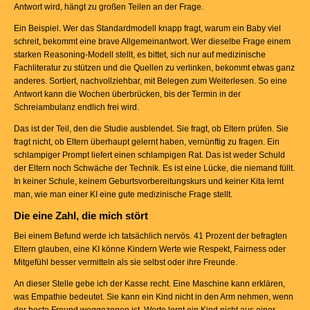
Antwort wird, hängt zu großen Teilen an der Frage.
Ein Beispiel. Wer das Standardmodell knapp fragt, warum ein Baby viel
schreit, bekommt eine brave Allgemeinantwort. Wer dieselbe Frage einem
starken Reasoning-Modell stellt, es bittet, sich nur auf medizinische
Fachliteratur zu stützen und die Quellen zu verlinken, bekommt etwas ganz
anderes. Sortiert, nachvollziehbar, mit Belegen zum Weiterlesen. So eine
Antwort kann die Wochen überbrücken, bis der Termin in der
Schreiambulanz endlich frei wird.
Das ist der Teil, den die Studie ausblendet. Sie fragt, ob Eltern prüfen. Sie
fragt nicht, ob Eltern überhaupt gelernt haben, vernünftig zu fragen. Ein
schlampiger Prompt liefert einen schlampigen Rat. Das ist weder Schuld
der Eltern noch Schwäche der Technik. Es ist eine Lücke, die niemand füllt.
In keiner Schule, keinem Geburtsvorbereitungskurs und keiner Kita lernt
man, wie man einer KI eine gute medizinische Frage stellt.
Die eine Zahl, die mich stört
Bei einem Befund werde ich tatsächlich nervös. 41 Prozent der befragten
Eltern glauben, eine KI könne Kindern Werte wie Respekt, Fairness oder
Mitgefühl besser vermitteln als sie selbst oder ihre Freunde.
An dieser Stelle gebe ich der Kasse recht. Eine Maschine kann erklären,
was Empathie bedeutet. Sie kann ein Kind nicht in den Arm nehmen, wenn