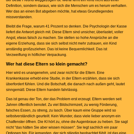
der beste Freund weggezogen ist. Werte lernt ein Kind nicht aus einer
Definition, sondern daraus, wie sich die Menschen um es herum verhalten.
Wer das an einen Bot abgeben möchte, hat etwas Grundlegendes
missverstanden.
Bleibt die Frage, warum 41 Prozent so denken. Die Psychologin der Kasse
liefert die Antwort gleich mit. Diese Eltern sind unsicher, überlastet, voller
Angst, etwas falsch zu machen. Sie stellen so hohe Ansprüche an die
eigene Erziehung, dass sie sich selbst nicht mehr zutrauen, ein Kind
anständig großzuziehen. Das ist keine Bequemlichkeit. Das ist
Verzweiflung in höflicher Verpackung.
Wer hat diese Eltern so klein gemacht?
Hier wird es unangenehm, und zwar nicht für die Eltern. Eine
Krankenkasse erhebt eine Studie, in der Eltern erzählen, dass sie sich
überfordert fühlen. Und die Botschaft, die danach nach außen geht, lautet
sinngemäß: Diese Eltern handeln fahrlässig.
Das ist genau der Ton, der das Problem erst erzeugt. Eltern werden seit
Jahren öffentlich benotet. Zu viel Bildschirmzeit, zu wenig Förderung,
falsches Essen, zu streng, zu lasch. Über kaum eine Gruppe wird so
selbstverständlich geurteilt. Kein Wunder, dass viele lieber anonym ein
Chatfenster öffnen. Die KI hört zu, ohne die Augenbraue zu heben. Sie sagt
nicht "das hätten Sie aber wissen müssen". Sie legt sachlich ein paar
Optionen hin. Für jemanden, der sich ständig beobachtet fühlt, ist das eine