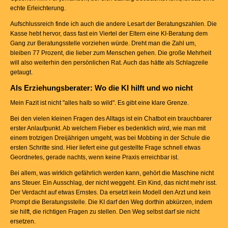
echte Erleichterung.
Aufschlussreich finde ich auch die andere Lesart der Beratungszahlen. Die
Kasse hebt hervor, dass fast ein Viertel der Eltern eine KI-Beratung dem
Gang zur Beratungsstelle vorziehen würde. Dreht man die Zahl um,
bleiben 77 Prozent, die lieber zum Menschen gehen. Die große Mehrheit
will also weiterhin den persönlichen Rat. Auch das hätte als Schlagzeile
getaugt.
Als Erziehungsberater: Wo die KI hilft und wo nicht
Mein Fazit ist nicht "alles halb so wild". Es gibt eine klare Grenze.
Bei den vielen kleinen Fragen des Alltags ist ein Chatbot ein brauchbarer
erster Anlaufpunkt. Ab welchem Fieber es bedenklich wird, wie man mit
einem trotzigen Dreijährigen umgeht, was bei Mobbing in der Schule die
ersten Schritte sind. Hier liefert eine gut gestellte Frage schnell etwas
Geordnetes, gerade nachts, wenn keine Praxis erreichbar ist.
Bei allem, was wirklich gefährlich werden kann, gehört die Maschine nicht
ans Steuer. Ein Ausschlag, der nicht weggeht. Ein Kind, das nicht mehr isst.
Der Verdacht auf etwas Ernstes. Da ersetzt kein Modell den Arzt und kein
Prompt die Beratungsstelle. Die KI darf den Weg dorthin abkürzen, indem
sie hilft, die richtigen Fragen zu stellen. Den Weg selbst darf sie nicht
ersetzen.