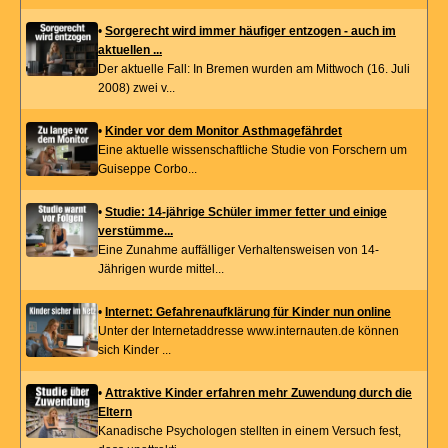
•
Sorgerecht wird immer häufiger entzogen - auch im
aktuellen ...
Der aktuelle Fall: In Bremen wurden am Mittwoch (16. Juli
2008) zwei v...
•
Kinder vor dem Monitor Asthmagefährdet
Eine aktuelle wissenschaftliche Studie von Forschern um
Guiseppe Corbo...
•
Studie: 14-jährige Schüler immer fetter und einige
verstümme...
Eine Zunahme auffälliger Verhaltensweisen von 14-
Jährigen wurde mittel...
•
Internet: Gefahrenaufklärung für Kinder nun online
Unter der Internetaddresse www.internauten.de können
sich Kinder ...
•
Attraktive Kinder erfahren mehr Zuwendung durch die
Eltern
Kanadische Psychologen stellten in einem Versuch fest,