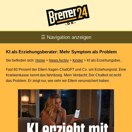
☰ Navigation anzeigen
KI als Erziehungsberater: Mehr Symptom als Problem
Sie befinden sich:
Home
>
News Archiv
>
Kinder
> KI als Erziehungsber...
Fast 60 Prozent der Eltern fragen ChatGPT und Co. um Erziehungsrat. Eine
Krankenkasse nennt das fahrlässig. Mein Verdacht: Der Chatbot ist nicht
das Problem. Er zeigt nur, wie sehr wir Eltern verunsichert haben.