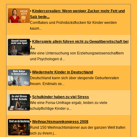
•
Kindercerealien: Wenn weniger Zucker mehr Fett und
Salz bede...
Cornflakes und Frühstücksflocken für Kinder werden
kaum...
•
Killerspiele allein führen nicht zu Gewaltbereitschaft bei
J...
Wie eine Untersuchung von Erziehungswissenschaftlern
und Psychologen d...
•
Wiedermehr Kinder in Deutschland
Deutschland kann sich über steigende Geburtenraten
freuen. Erstmals se...
•
Schulkinder haben zu viel Stress
Wie eine Forsa-Umfrage ergab, leiden zu viele
schulpflichtige Kinder u...
•
Weihnachtsmannkongress 2008
Rund 150 Weihnachtsmänner aus der ganzen Welt trafen
sich zu ihrem j...