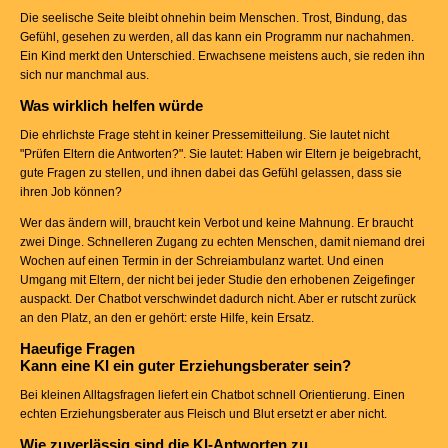
Die seelische Seite bleibt ohnehin beim Menschen. Trost, Bindung, das
Gefühl, gesehen zu werden, all das kann ein Programm nur nachahmen.
Ein Kind merkt den Unterschied. Erwachsene meistens auch, sie reden ihn
sich nur manchmal aus.
Was wirklich helfen würde
Die ehrlichste Frage steht in keiner Pressemitteilung. Sie lautet nicht
"Prüfen Eltern die Antworten?". Sie lautet: Haben wir Eltern je beigebracht,
gute Fragen zu stellen, und ihnen dabei das Gefühl gelassen, dass sie
ihren Job können?
Wer das ändern will, braucht kein Verbot und keine Mahnung. Er braucht
zwei Dinge. Schnelleren Zugang zu echten Menschen, damit niemand drei
Wochen auf einen Termin in der Schreiambulanz wartet. Und einen
Umgang mit Eltern, der nicht bei jeder Studie den erhobenen Zeigefinger
auspackt. Der Chatbot verschwindet dadurch nicht. Aber er rutscht zurück
an den Platz, an den er gehört: erste Hilfe, kein Ersatz.
Haeufige Fragen
Kann eine KI ein guter Erziehungsberater sein?
Bei kleinen Alltagsfragen liefert ein Chatbot schnell Orientierung. Einen
echten Erziehungsberater aus Fleisch und Blut ersetzt er aber nicht.
Wie zuverlässig sind die KI-Antworten zu