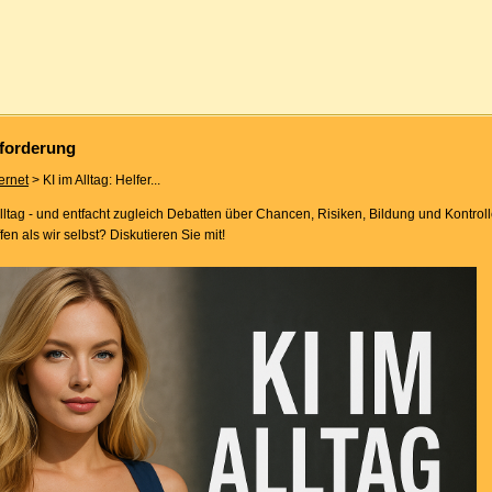
usforderung
ternet
> KI im Alltag: Helfer...
Alltag - und entfacht zugleich Debatten über Chancen, Risiken, Bildung und Kontroll
n als wir selbst? Diskutieren Sie mit!