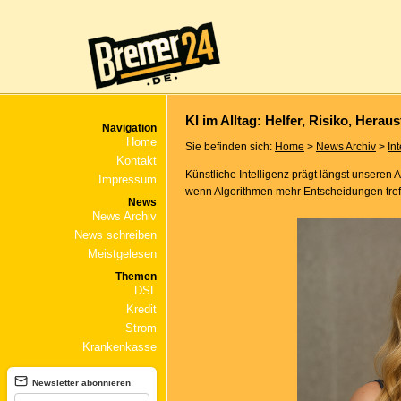
KI im Alltag: Helfer, Risiko, Hera
Navigation
Home
Sie befinden sich:
Home
>
News Archiv
>
In
Kontakt
Künstliche Intelligenz prägt längst unseren 
Impressum
wenn Algorithmen mehr Entscheidungen treffe
News
News Archiv
News schreiben
Meistgelesen
Themen
DSL
Kredit
Strom
Krankenkasse
Newsletter abonnieren