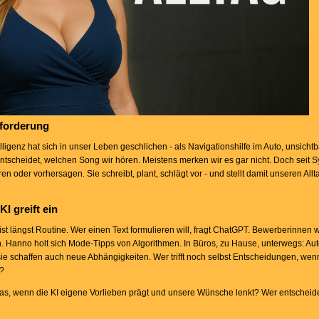
usforderung
lligenz hat sich in unser Leben geschlichen - als Navigationshilfe im Auto, unsicht
ntscheidet, welchen Song wir hören. Meistens merken wir es gar nicht. Doch seit 
ren oder vorhersagen. Sie schreibt, plant, schlägt vor - und stellt damit unseren Al
I greift ein
, ist längst Routine. Wer einen Text formulieren will, fragt ChatGPT. Bewerberinnen 
en. Hanno holt sich Mode-Tipps von Algorithmen. In Büros, zu Hause, unterwegs: Aut
ie schaffen auch neue Abhängigkeiten. Wer trifft noch selbst Entscheidungen, we
t?
 Was, wenn die KI eigene Vorlieben prägt und unsere Wünsche lenkt? Wer entscheid