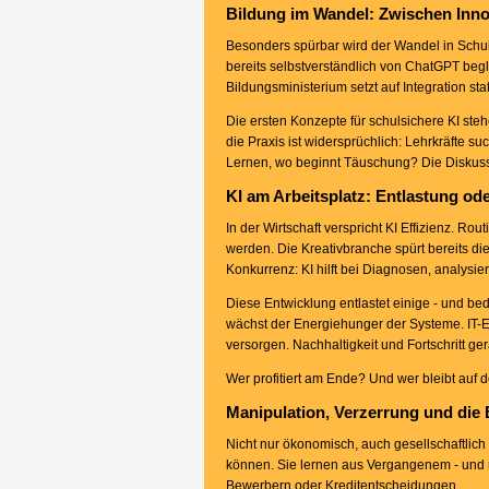
Bildung im Wandel: Zwischen Inno
Besonders spürbar wird der Wandel in Schule
bereits selbstverständlich von ChatGPT begl
Bildungsministerium setzt auf Integration sta
Die ersten Konzepte für schulsichere KI ste
die Praxis ist widersprüchlich: Lehrkräfte 
Lernen, wo beginnt Täuschung? Die Diskussio
KI am Arbeitsplatz: Entlastung od
In der Wirtschaft verspricht KI Effizienz. 
werden. Die Kreativbranche spürt bereits 
Konkurrenz: KI hilft bei Diagnosen, analysier
Diese Entwicklung entlastet einige - und be
wächst der Energiehunger der Systeme. IT-E
versorgen. Nachhaltigkeit und Fortschritt gera
Wer profitiert am Ende? Und wer bleibt auf 
Manipulation, Verzerrung und die
Nicht nur ökonomisch, auch gesellschaftlich 
können. Sie lernen aus Vergangenem - und re
Bewerbern oder Kreditentscheidungen.