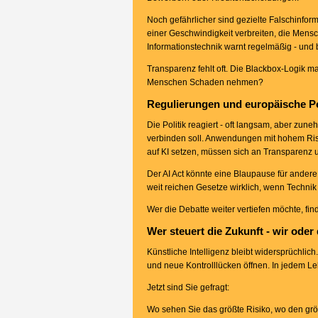
Noch gefährlicher sind gezielte Falschinfor
einer Geschwindigkeit verbreiten, die Mensc
Informationstechnik warnt regelmäßig - und b
Transparenz fehlt oft. Die Blackbox-Logik 
Menschen Schaden nehmen?
Regulierungen und europäische P
Die Politik reagiert - oft langsam, aber zu
verbinden soll. Anwendungen mit hohem Risiko
auf KI setzen, müssen sich an Transparenz 
Der AI Act könnte eine Blaupause für andere
weit reichen Gesetze wirklich, wenn Technik 
Wer die Debatte weiter vertiefen möchte, find
Wer steuert die Zukunft - wir oder
Künstliche Intelligenz bleibt widersprüchlic
und neue Kontrolllücken öffnen. In jedem Le
Jetzt sind Sie gefragt:
Wo sehen Sie das größte Risiko, wo den größ