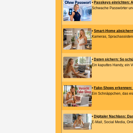
•
Passkeys einrichten: 
Schwache Passwörter und g
•
Smart-Home absichern:
Kameras, Sprachassistente
•
Daten sichern: So schü
Ein kaputtes Handy, ein V
•
Fake-Shops erkennen: S
Ein Schnäppchen, das es n
•
Digitaler Nachlass: Da
E-Mail, Social Media, On