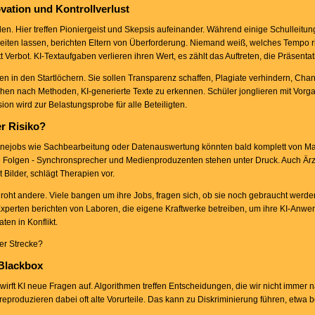
vation und Kontrollverlust
n. Hier treffen Pioniergeist und Skepsis aufeinander. Während einige Schulleitung
eiten lassen, berichten Eltern von Überforderung. Niemand weiß, welches Tempo ric
tt Verbot. KI-Textaufgaben verlieren ihren Wert, es zählt das Auftreten, die Präsent
hen in den Startlöchern. Sie sollen Transparenz schaffen, Plagiate verhindern, Cha
suchen nach Methoden, KI-generierte Texte zu erkennen. Schüler jonglieren mit Vor
n wird zur Belastungsprobe für alle Beteiligten.
er Risiko?
Routinejobs wie Sachbearbeitung oder Datenauswertung könnten bald komplett von M
die Folgen - Synchronsprecher und Medienproduzenten stehen unter Druck. Auch Ä
t Bilder, schlägt Therapien vor.
droht andere. Viele bangen um ihre Jobs, fragen sich, ob sie noch gebraucht werden
xperten berichten von Laboren, die eigene Kraftwerke betreiben, um ihre KI-Anw
ten in Konflikt.
der Strecke?
 Blackbox
wirft KI neue Fragen auf. Algorithmen treffen Entscheidungen, die wir nicht immer 
produzieren dabei oft alte Vorurteile. Das kann zu Diskriminierung führen, etwa 