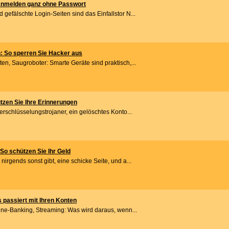
Anmelden ganz ohne Passwort
efälschte Login-Seiten sind das Einfallstor N...
 So sperren Sie Hacker aus
n, Saugroboter: Smarte Geräte sind praktisch,...
tzen Sie Ihre Erinnerungen
erschlüsselungstrojaner, ein gelöschtes Konto...
o schützen Sie Ihr Geld
irgends sonst gibt, eine schicke Seite, und a...
s passiert mit Ihren Konten
line-Banking, Streaming: Was wird daraus, wenn...