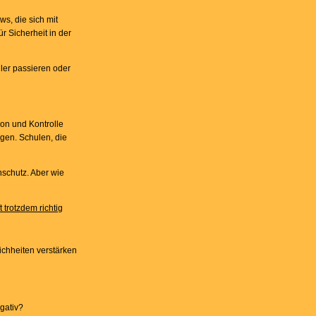
s, die sich mit
r Sicherheit in der
ler passieren oder
ion und Kontrolle
agen. Schulen, die
nschutz. Aber wie
t trotzdem richtig
eichheiten verstärken
gativ?