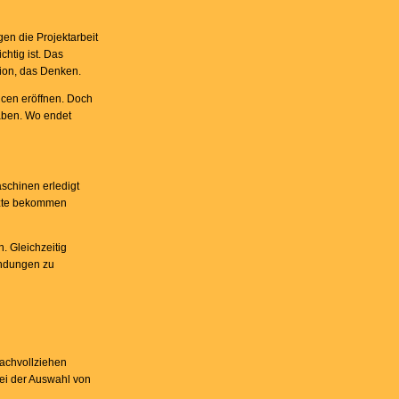
en die Projektarbeit
htig ist. Das
ation, das Denken.
ncen eröffnen. Doch
gaben. Wo endet
aschinen erledigt
rzte bekommen
. Gleichzeitig
endungen zu
nachvollziehen
bei der Auswahl von