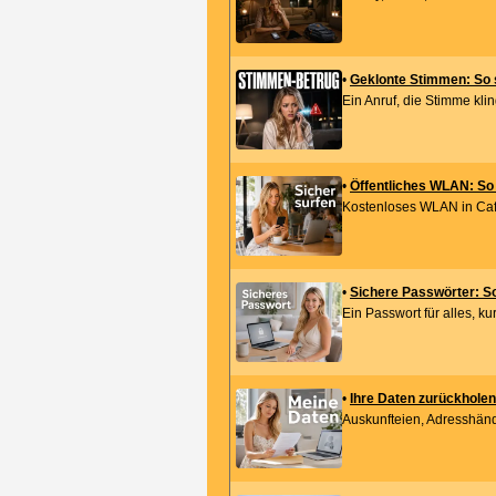
•
Geklonte Stimmen: So s
Ein Anruf, die Stimme kling
•
Öffentliches WLAN: So 
Kostenloses WLAN in Café, 
•
Sichere Passwörter: So
Ein Passwort für alles, k
•
Ihre Daten zurückholen
Auskunfteien, Adresshändl