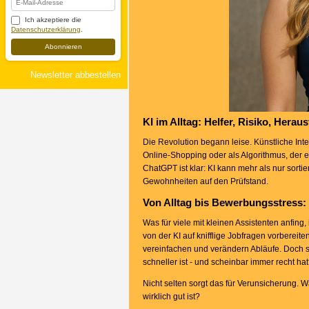
Ich akzeptiere die
Datenschutzerklärung
.
Abonnieren
Newsletter abbestellen
KI im Alltag: Helfer, Risiko, Hera
Die Revolution begann leise. Künstliche Inte
Online-Shopping oder als Algorithmus, der e
ChatGPT ist klar: KI kann mehr als nur sortie
Gewohnheiten auf den Prüfstand.
Von Alltag bis Bewerbungsstress: K
Was für viele mit kleinen Assistenten anfing
von der KI auf knifflige Jobfragen vorbereit
vereinfachen und verändern Abläufe. Doch s
schneller ist - und scheinbar immer recht ha
Nicht selten sorgt das für Verunsicherung.
wirklich gut ist?