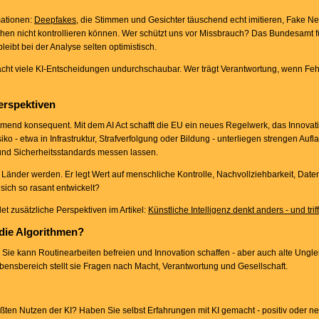
mationen:
Deepfakes
, die Stimmen und Gesichter täuschend echt imitieren, Fake New
hen nicht kontrollieren können. Wer schützt uns vor Missbrauch? Das Bundesamt fü
leibt bei der Analyse selten optimistisch.
macht viele KI-Entscheidungen undurchschaubar. Wer trägt Verantwortung, wenn Feh
erspektiven
nehmend konsequent. Mit dem AI Act schafft die EU ein neues Regelwerk, das Innovat
 - etwa in Infrastruktur, Strafverfolgung oder Bildung - unterliegen strengen Aufl
und Sicherheitsstandards messen lassen.
 Länder werden. Er legt Wert auf menschliche Kontrolle, Nachvollziehbarkeit, Date
sich so rasant entwickelt?
et zusätzliche Perspektiven im Artikel:
Künstliche Intelligenz denkt anders - und triff
 die Algorithmen?
h. Sie kann Routinearbeiten befreien und Innovation schaffen - aber auch alte Ungl
bensbereich stellt sie Fragen nach Macht, Verantwortung und Gesellschaft.
ten Nutzen der KI? Haben Sie selbst Erfahrungen mit KI gemacht - positiv oder ne