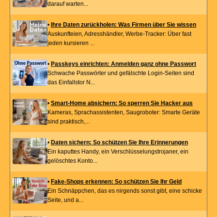
darauf warten...
•
Ihre Daten zurückholen: Was Firmen über Sie wissen
Auskunfteien, Adresshändler, Werbe-Tracker: Über fast
jeden kursieren ...
•
Passkeys einrichten: Anmelden ganz ohne Passwort
Schwache Passwörter und gefälschte Login-Seiten sind
das Einfallstor N...
•
Smart-Home absichern: So sperren Sie Hacker aus
Kameras, Sprachassistenten, Saugroboter: Smarte Geräte
sind praktisch,...
•
Daten sichern: So schützen Sie Ihre Erinnerungen
Ein kaputtes Handy, ein Verschlüsselungstrojaner, ein
gelöschtes Konto...
•
Fake-Shops erkennen: So schützen Sie Ihr Geld
Ein Schnäppchen, das es nirgends sonst gibt, eine schicke
Seite, und a...