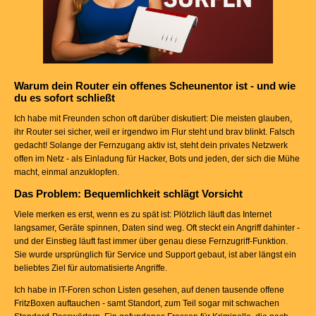
Warum dein Router ein offenes Scheunentor ist - und wie
du es sofort schließt
Ich habe mit Freunden schon oft darüber diskutiert: Die meisten glauben,
ihr Router sei sicher, weil er irgendwo im Flur steht und brav blinkt. Falsch
gedacht! Solange der Fernzugang aktiv ist, steht dein privates Netzwerk
offen im Netz - als Einladung für Hacker, Bots und jeden, der sich die Mühe
macht, einmal anzuklopfen.
Das Problem: Bequemlichkeit schlägt Vorsicht
Viele merken es erst, wenn es zu spät ist: Plötzlich läuft das Internet
langsamer, Geräte spinnen, Daten sind weg. Oft steckt ein Angriff dahinter -
und der Einstieg läuft fast immer über genau diese Fernzugriff-Funktion.
Sie wurde ursprünglich für Service und Support gebaut, ist aber längst ein
beliebtes Ziel für automatisierte Angriffe.
Ich habe in IT-Foren schon Listen gesehen, auf denen tausende offene
FritzBoxen auftauchen - samt Standort, zum Teil sogar mit schwachen