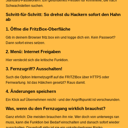
Standard-Passwörtern. Ein gefundenes Fressen für Kriminelle, die nach
Schwachstellen suchen.
Schritt-für-Schritt: So drehst du Hackern sofort den Hahn
ab
1. Öffne die FritzBox-Oberfläche
Gib in deinem Browser fritz.box ein und logge dich ein. Kein Passwort?
Dann sofort eines setzen.
2. Menü: Internet Freigaben
Hier versteckt sich die kritische Funktion.
3. Fernzugriff? Ausschalten!
Such die Option Internetzugriff auf die FRITZ!Box über HTTPS oder
Fernwartung. Ist das Häkchen gesetzt? Raus damit.
4. Änderungen speichern
Ein Klick auf Übernehmen reicht - und der Angriffspunkt ist verschwunden.
Was, wenn du den Fernzugang wirklich brauchst?
Ganz ehrlich: Die meisten brauchen ihn nie. Wer doch von unterwegs ran
muss, kann die Funktion bei Bedarf einschalten und danach sofort wieder
ausschalten. Dauerhaft aktiv ist sie ein unkalkulierbares Risiko.