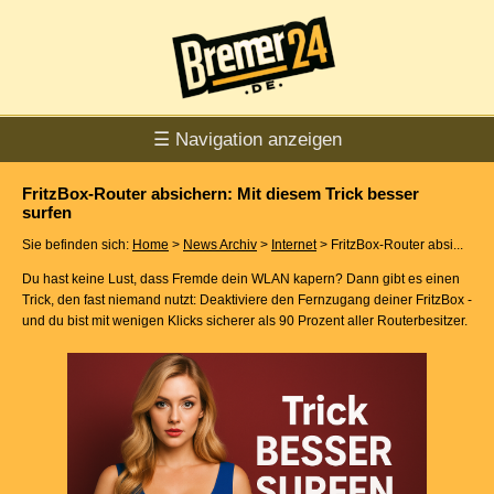
☰ Navigation anzeigen
FritzBox-Router absichern: Mit diesem Trick besser
surfen
Sie befinden sich:
Home
>
News Archiv
>
Internet
> FritzBox-Router absi...
Du hast keine Lust, dass Fremde dein WLAN kapern? Dann gibt es einen
Trick, den fast niemand nutzt: Deaktiviere den Fernzugang deiner FritzBox -
und du bist mit wenigen Klicks sicherer als 90 Prozent aller Routerbesitzer.