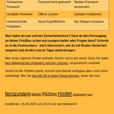
Schwaches
Passwort wird geknackt
Starkes Passwort
Passwort
verwenden
Veraltete Firmware
Offene Lücken
Updates installieren
Unerwünschte
Neue Angriffsfläche
Nur Nötiges erlauben
Freigaben
Was hältst du von solchen Sicherheitstricks? Hast du den Fernzugang
an deiner FritzBox schon mal ausgeschaltet oder Fragen dazu? Schreib
es in die Kommentare - mich interessiert, wie du mit Router-Sicherheit
umgehst und ob dich solche Tipps weiterbringen.
Wer einen eigenen Router betreibt, hat ihn voll in der Hand. Dass Sie dafür
kein Mietgerät des Anbieters nehmen müssen
, ist gesetzlich verbrieft.
Sicher ist die FritzBox damit, schnell und überall verfügbar aber noch nicht
unbedingt. Wie Sie
das WLAN in jeden Raum bringen
, lesen Sie hier.
router
fernzugang
fritzbox
deiner
deaktiviere
hast
Erstellt am: 25.06.2025 um 23:24 Uhr von Bremer24