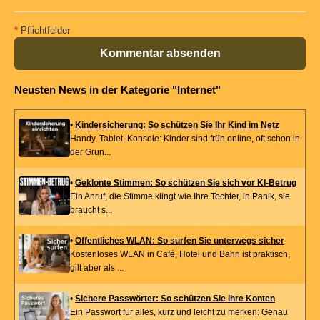
*
Pflichtfelder
Kommentar absenden
Neusten News in der Kategorie "Internet"
•
Kindersicherung: So schützen Sie Ihr Kind im Netz
Handy, Tablet, Konsole: Kinder sind früh online, oft schon in
der Grun...
•
Geklonte Stimmen: So schützen Sie sich vor KI-Betrug
Ein Anruf, die Stimme klingt wie Ihre Tochter, in Panik, sie
braucht s...
•
Öffentliches WLAN: So surfen Sie unterwegs sicher
Kostenloses WLAN in Café, Hotel und Bahn ist praktisch,
gilt aber als ...
•
Sichere Passwörter: So schützen Sie Ihre Konten
Ein Passwort für alles, kurz und leicht zu merken: Genau