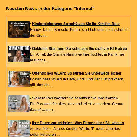
Neusten News in der Kategorie "Internet"
•
Kindersicherung: So schützen Sie Ihr Kind im Netz
Handy, Tablet, Konsole: Kinder sind früh online, oft schon in
der Grun...
•
Geklonte Stimmen: So schützen Sie sich vor KI-Betrug
Ein Anruf, die Stimme klingt wie Ihre Tochter, in Panik, sie
braucht s...
•
Öffentliches WLAN: So surfen Sie unterwegs sicher
Kostenloses WLAN in Café, Hotel und Bahn ist praktisch,
gilt aber als ...
•
Sichere Passwörter: So schützen Sie Ihre Konten
Ein Passwort für alles, kurz und leicht zu merken: Genau
darauf warten...
•
Ihre Daten zurückholen: Was Firmen über Sie wissen
Auskunfteien, Adresshändler, Werbe-Tracker: Über fast
jeden kursieren ...