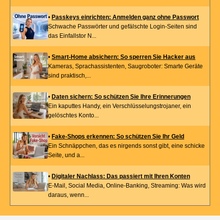
•
Passkeys einrichten: Anmelden ganz ohne Passwort
Schwache Passwörter und gefälschte Login-Seiten sind
das Einfallstor N...
•
Smart-Home absichern: So sperren Sie Hacker aus
Kameras, Sprachassistenten, Saugroboter: Smarte Geräte
sind praktisch,...
•
Daten sichern: So schützen Sie Ihre Erinnerungen
Ein kaputtes Handy, ein Verschlüsselungstrojaner, ein
gelöschtes Konto...
•
Fake-Shops erkennen: So schützen Sie Ihr Geld
Ein Schnäppchen, das es nirgends sonst gibt, eine schicke
Seite, und a...
•
Digitaler Nachlass: Das passiert mit Ihren Konten
E-Mail, Social Media, Online-Banking, Streaming: Was wird
daraus, wenn...