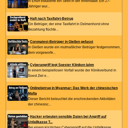
In Erfurt eskalierte ein Streit in der Innenstadt: Ein 27-
Jähriger wur...
•
Haft nach Taxifahrt-Betrug
Ein Betrüger, der eine Taxifahrt in Delmenhorst ohne
Bezahlung flüchte...
•
Coronatest-Betrüger in Gießen gefasst
In Gießen wurde ein mutmaßlicher Betrüger festgenommen,
dem vorgeworfe...
•
Cyberangriff legt Soester Kliniken lahm
In einem beispiellosen Vorfall wurde der Klinikverbund in
Soest Ziel e...
•
Onlinebetrug in Myanmar: Das Werk der chinesischen
Mafia
Dieser Bericht beleuchtet die erschreckenden Aktivitäten
der chinesisc...
•
Hacker erbeuten sensible Daten bei Angriff auf
Unfallkasse T...
Bei einem kürzlichen Cyberangriff auf die Unfallkasse