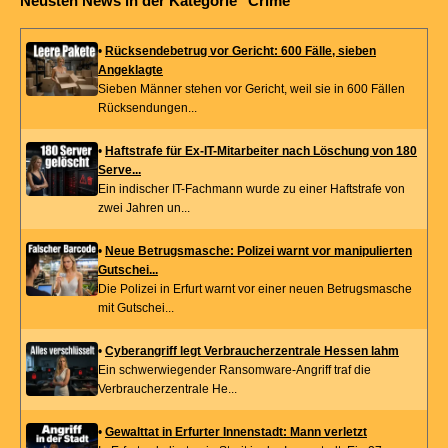
Neusten News in der Kategorie "Crime"
•
Rücksendebetrug vor Gericht: 600 Fälle, sieben
Angeklagte
Sieben Männer stehen vor Gericht, weil sie in 600 Fällen
Rücksendungen...
•
Haftstrafe für Ex-IT-Mitarbeiter nach Löschung von 180
Serve...
Ein indischer IT-Fachmann wurde zu einer Haftstrafe von
zwei Jahren un...
•
Neue Betrugsmasche: Polizei warnt vor manipulierten
Gutschei...
Die Polizei in Erfurt warnt vor einer neuen Betrugsmasche
mit Gutschei...
•
Cyberangriff legt Verbraucherzentrale Hessen lahm
Ein schwerwiegender Ransomware-Angriff traf die
Verbraucherzentrale He...
•
Gewalttat in Erfurter Innenstadt: Mann verletzt