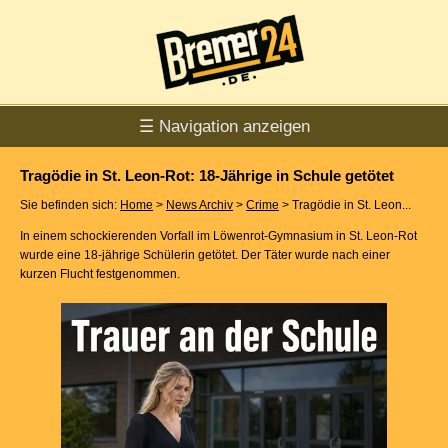
☰ Navigation anzeigen
Tragödie in St. Leon-Rot: 18-Jährige in Schule getötet
Sie befinden sich:
Home
>
News Archiv
>
Crime
> Tragödie in St. Leon...
In einem schockierenden Vorfall im Löwenrot-Gymnasium in St. Leon-Rot
wurde eine 18-jährige Schülerin getötet. Der Täter wurde nach einer
kurzen Flucht festgenommen.