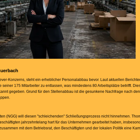
Auerbach
lever-Konzerns, steht ein erheblicher Personalabbau bevor. Laut aktuellen Berichte
 seiner 175 Mitarbeiter zu entlassen, was mindestens 80 Arbeitsplätze betrifft. Di
kannt gegeben. Grund für den Stellenabbau ist die gesunkene Nachfrage nach den
uppen.
en (NGG) will diesen "schleichenden" Schließungsprozess nicht hinnehmen. Thom
schäftigten jahrzehntelang hart für das Unternehmen gearbeitet haben, insbeso
usammen mit dem Betriebsrat, den Beschäftigten und der lokalen Politik eine Ka