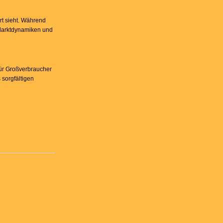
rt sieht. Während
e Marktdynamiken und
ür Großverbraucher
 sorgfältigen