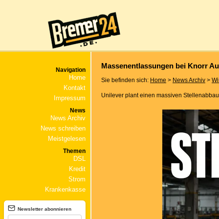
Massenentlassungen bei Knorr Au
Navigation
Home
Sie befinden sich:
Home
>
News Archiv
>
Wi
Kontakt
Unilever plant einen massiven Stellenabbau
Impressum
News
News Archiv
News schreiben
Meistgelesen
Themen
DSL
Kredit
Strom
Krankenkasse
Newsletter abonnieren