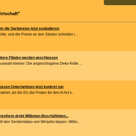
irtschaft"
 die Spritpreise jetzt explodieren
chte, und die Preise an den Säulen schießen i...
itere Filialen werden geschlossen
Auswahl kleiner: Die angeschlagene Deko-Kette ...
üssen Unternehmen jetzt konkret tun
met, als die EU die Fristen für den AI Act v...
nreform droht Millionen Beschäftigten...
 den Sonderstatus von Minijobs kippen. Millio...