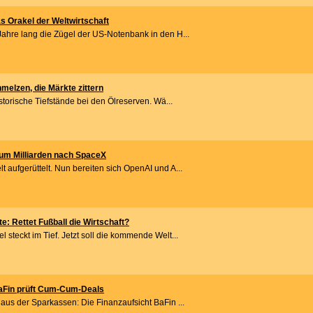
s Orakel der Weltwirtschaft
Jahre lang die Zügel der US-Notenbank in den H...
melzen, die Märkte zittern
istorische Tiefstände bei den Ölreserven. Wä...
um Milliarden nach SpaceX
 aufgerüttelt. Nun bereiten sich OpenAI und A...
 Rettet Fußball die Wirtschaft?
 steckt im Tief. Jetzt soll die kommende Welt...
aFin prüft Cum-Cum-Deals
aus der Sparkassen: Die Finanzaufsicht BaFin ...