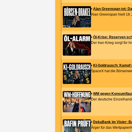
•
Alan Greenspan tot: Da
Alan Greenspan hielt 18 
•
Öl-Krise: Reserven sch
Der Iran-Krieg sorgt für h
•
KI-Goldrausch: Kampf 
SpaceX hat die Börsenwelt
•
WM gegen Konsumflaute:
Der deutsche Einzelhandel
•
DekaBank im Visier: B
Ärger für das Wertpapierh