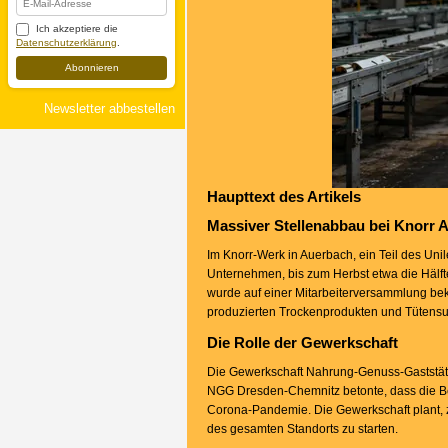
Ich akzeptiere die
Datenschutzerklärung
.
Abonnieren
Newsletter abbestellen
Haupttext des Artikels
Massiver Stellenabbau bei Knorr 
Im Knorr-Werk in Auerbach, ein Teil des Uni
Unternehmen, bis zum Herbst etwa die Hälfte
wurde auf einer Mitarbeiterversammlung be
produzierten Trockenprodukten und Tütens
Die Rolle der Gewerkschaft
Die Gewerkschaft Nahrung-Genuss-Gaststätt
NGG Dresden-Chemnitz betonte, dass die Be
Corona-Pandemie. Die Gewerkschaft plant, z
des gesamten Standorts zu starten.