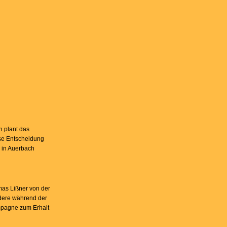
n plant das
ese Entscheidung
 in Auerbach
as Lißner von der
ndere während der
mpagne zum Erhalt