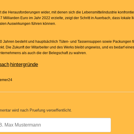
die Herausforderungen wider, mit denen sich die Lebensmittelindustrie konfrontie
 Milliarden Euro im Jahr 2022 erzielte, zeigt der Schritt in Auerbach, dass lokal
alen Auswirkungen führen können.
 70 Jahren besteht und hauptsächlich Tüten- und Tassensuppen sowie Packungen f
nkt. Die Zukunft der Mitarbeiter und des Werks bleibt ungewiss, und es bedarf eines
nternehmens als auch die der Belegschaft zu wahren.
bach
hintergründe
Bremer24
entar wird nach Pruefung veroeffentlicht.