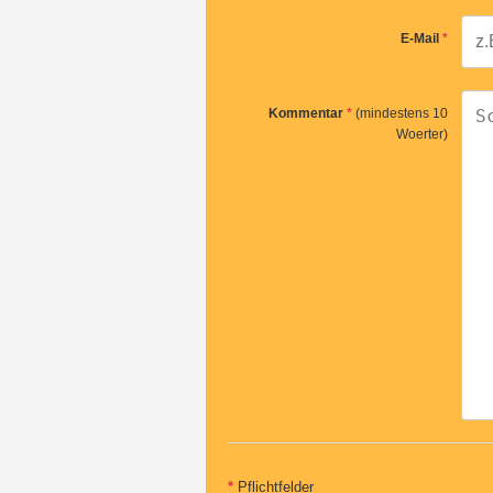
E-Mail
*
Kommentar
*
(mindestens 10
Woerter)
*
Pflichtfelder