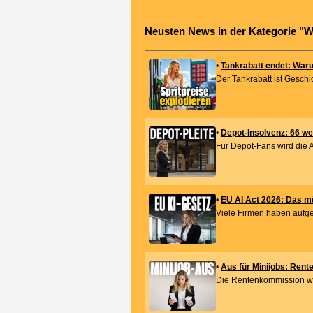
Neusten News in der Kategorie "W
•
Tankrabatt endet: Warum
Der Tankrabatt ist Geschi
•
Depot-Insolvenz: 66 we
Für Depot-Fans wird die 
•
EU AI Act 2026: Das m
Viele Firmen haben aufgeat
•
Aus für Minijobs: Rente
Die Rentenkommission will