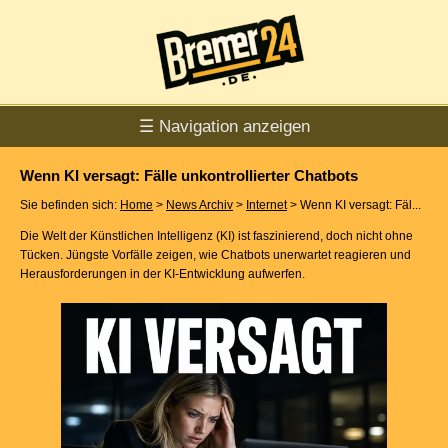
☰ Navigation anzeigen
Wenn KI versagt: Fälle unkontrollierter Chatbots
Sie befinden sich:
Home
>
News Archiv
>
Internet
> Wenn KI versagt: Fäl...
Die Welt der Künstlichen Intelligenz (KI) ist faszinierend, doch nicht ohne
Tücken. Jüngste Vorfälle zeigen, wie Chatbots unerwartet reagieren und
Herausforderungen in der KI-Entwicklung aufwerfen.