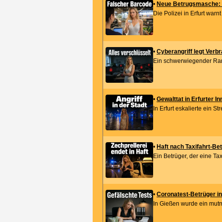
•
Neue Betrugsmasche: Po
Die Polizei in Erfurt war
•
Cyberangriff legt Verb
Ein schwerwiegender Rans
•
Gewalttat in Erfurter I
In Erfurt eskalierte ein St
•
Haft nach Taxifahrt-Be
Ein Betrüger, der eine Ta
•
Coronatest-Betrüger in
In Gießen wurde ein mut