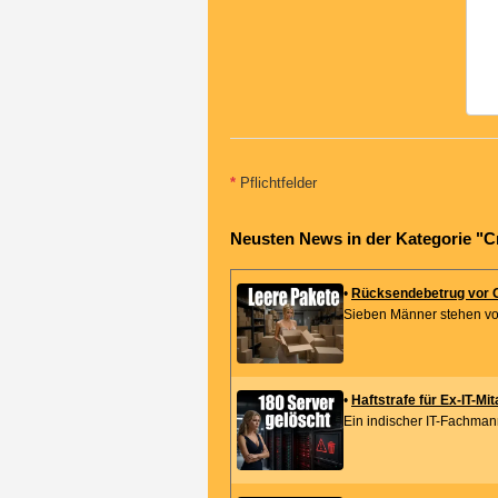
*
Pflichtfelder
Neusten News in der Kategorie "C
•
Rücksendebetrug vor Ge
Sieben Männer stehen vor
•
Haftstrafe für Ex-IT-Mi
Ein indischer IT-Fachmann