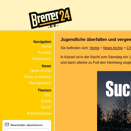
Jugendliche überfallen und vergew
Navigation
Home
Sie befinden sich:
Home
>
News Archiv
>
Cr
Kontakt
In Kassel ist in der Nacht zum Samstag ein 
Impressum
und dann alleine zu Fuß den Heimweg anget
News
News Archiv
News schreiben
Meistgelesen
Themen
DSL
Kredit
Strom
Krankenkasse
Newsletter abonnieren