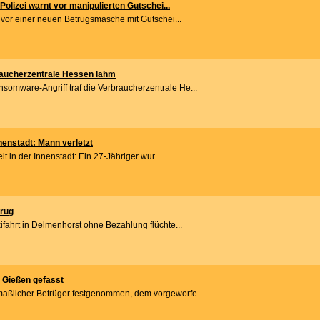
lizei warnt vor manipulierten Gutschei...
nt vor einer neuen Betrugsmasche mit Gutschei...
raucherzentrale Hessen lahm
omware-Angriff traf die Verbraucherzentrale He...
nnenstadt: Mann verletzt
reit in der Innenstadt: Ein 27-Jähriger wur...
trug
xifahrt in Delmenhorst ohne Bezahlung flüchte...
 Gießen gefasst
maßlicher Betrüger festgenommen, dem vorgeworfe...