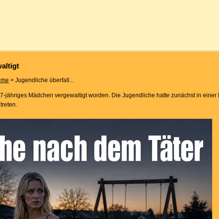
altigt
ime
> Jugendliche überfall...
17-jähriges Mädchen vergewaltigt worden. Die Jugendliche hatte zunächst in einer 
reten.