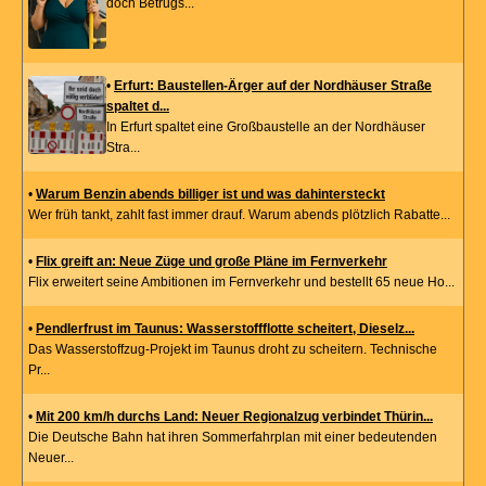
doch Betrugs...
•
Erfurt: Baustellen-Ärger auf der Nordhäuser Straße
spaltet d...
In Erfurt spaltet eine Großbaustelle an der Nordhäuser
Stra...
•
Warum Benzin abends billiger ist und was dahintersteckt
Wer früh tankt, zahlt fast immer drauf. Warum abends plötzlich Rabatte...
•
Flix greift an: Neue Züge und große Pläne im Fernverkehr
Flix erweitert seine Ambitionen im Fernverkehr und bestellt 65 neue Ho...
•
Pendlerfrust im Taunus: Wasserstoffflotte scheitert, Dieselz...
Das Wasserstoffzug-Projekt im Taunus droht zu scheitern. Technische
Pr...
•
Mit 200 km/h durchs Land: Neuer Regionalzug verbindet Thürin...
Die Deutsche Bahn hat ihren Sommerfahrplan mit einer bedeutenden
Neuer...