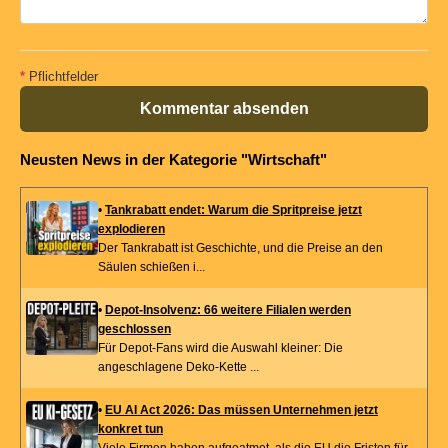
*
Pflichtfelder
Kommentar absenden
Neusten News in der Kategorie "Wirtschaft"
•
Tankrabatt endet: Warum die Spritpreise jetzt
explodieren
Der Tankrabatt ist Geschichte, und die Preise an den
Säulen schießen i...
•
Depot-Insolvenz: 66 weitere Filialen werden
geschlossen
Für Depot-Fans wird die Auswahl kleiner: Die
angeschlagene Deko-Kette ...
•
EU AI Act 2026: Das müssen Unternehmen jetzt
konkret tun
Viele Firmen haben aufgeatmet, als die EU die Fristen für