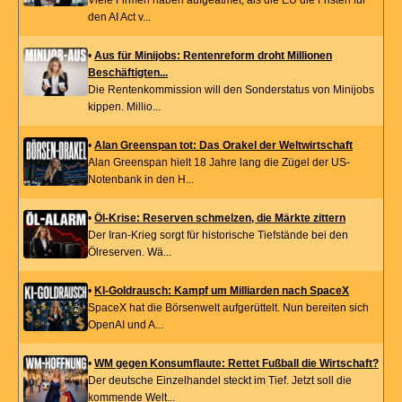
den AI Act v...
•
Aus für Minijobs: Rentenreform droht Millionen
Beschäftigten...
Die Rentenkommission will den Sonderstatus von Minijobs
kippen. Millio...
•
Alan Greenspan tot: Das Orakel der Weltwirtschaft
Alan Greenspan hielt 18 Jahre lang die Zügel der US-
Notenbank in den H...
•
Öl-Krise: Reserven schmelzen, die Märkte zittern
Der Iran-Krieg sorgt für historische Tiefstände bei den
Ölreserven. Wä...
•
KI-Goldrausch: Kampf um Milliarden nach SpaceX
SpaceX hat die Börsenwelt aufgerüttelt. Nun bereiten sich
OpenAI und A...
•
WM gegen Konsumflaute: Rettet Fußball die Wirtschaft?
Der deutsche Einzelhandel steckt im Tief. Jetzt soll die
kommende Welt...