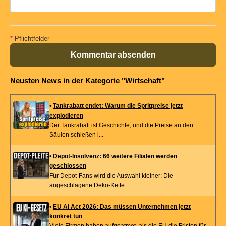
*
Pflichtfelder
Kommentar absenden
Neusten News in der Kategorie "Wirtschaft"
•
Tankrabatt endet: Warum die Spritpreise jetzt
explodieren
Der Tankrabatt ist Geschichte, und die Preise an den
Säulen schießen i...
•
Depot-Insolvenz: 66 weitere Filialen werden
geschlossen
Für Depot-Fans wird die Auswahl kleiner: Die
angeschlagene Deko-Kette ...
•
EU AI Act 2026: Das müssen Unternehmen jetzt
konkret tun
Viele Firmen haben aufgeatmet, als die EU die Fristen für