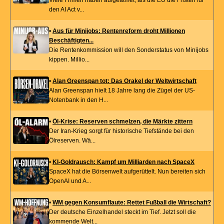
den AI Act v...
•
Aus für Minijobs: Rentenreform droht Millionen
Beschäftigten...
Die Rentenkommission will den Sonderstatus von Minijobs
kippen. Millio...
•
Alan Greenspan tot: Das Orakel der Weltwirtschaft
Alan Greenspan hielt 18 Jahre lang die Zügel der US-
Notenbank in den H...
•
Öl-Krise: Reserven schmelzen, die Märkte zittern
Der Iran-Krieg sorgt für historische Tiefstände bei den
Ölreserven. Wä...
•
KI-Goldrausch: Kampf um Milliarden nach SpaceX
SpaceX hat die Börsenwelt aufgerüttelt. Nun bereiten sich
OpenAI und A...
•
WM gegen Konsumflaute: Rettet Fußball die Wirtschaft?
Der deutsche Einzelhandel steckt im Tief. Jetzt soll die
kommende Welt...