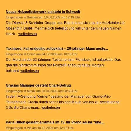
Neues Holzpelletierwerk entsteht in Schwedt
Eingetragen in
Bremen
am 16.08.2005 um 12:19 Uhr
Die Diersch & Schröder-Gruppe aus Bremen hat sich an der Holzkontor Ulf
Mösenthin GmbH mehrheitlich beteiligt und will unter dem neuen Namen
Holzk...
weiterlesen
Taximord: Fall endgültig aufgeklärt – 20-jähriger Mann geste...
Eingetragen in
Crime
am 24.12.2005 um 10:15 Uhr
Der Mord an der 62-jährigen Taxifahrerin in Flensburg ist aufgeklärt. Das
gab die Mordkommission der Polizei Flensburg heute Morgen
bekannt.
weiterlesen
Gracias Manager gesteht Chart-Betrug
Eingetragen in
Musik
am 20.04.2005 um 08:55 Uhr
In der TV-Sendung "Kerner" gestand der Manager von Grand-Prix-
Teilnehmerin Gracia durch sechs bis acht Käufe von bis zu zweitausend
CDs die Charts man...
weiterlesen
Paris Hilton gesteht erstmals im TV, ihr Porno sei ihr ''une...
Eingetragen in
Vip
am 10.12.2004 um 12:12 Uhr