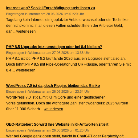
Internet weg? So viel Entschädigung steht Ihnen zu
Eingetragen in
Internet
am 28.06.2026 um 01:20 Uhr
Tagelang kein Internet, ein geplatzter Anbieterwechsel oder ein Techniker,
der nicht kommt: In all diesen Fällen schuldet Ihnen der Anbieter Geld,
gan...
weiterlesen
PHP 8.5 Upgrade: jetzt umsteigen oder bei 8.4 bleiben?
Eingetragen in
Webmaster
am 27.06.2026 um 13:36 Uhr
PHP 8.1 ist tot, PHP 8.2 läuft Ende 2026 aus, ein Upgrade steht also an.
Doch lohnt PHP 8.5 mit Pipe-Operator und URI-Klasse, oder fahren Sie mit
8.4 ...
weiterlesen
WordPress 7.0 ist da, doch Plugins bleiben das Risiko
Eingetragen in
Webmaster
am 26.06.2026 um 23:34 Uhr
WordPress 7.0 ist da, mit KI im Core und einer gestrichenen
Vorzeigefunktion. Doch die wichtigere Zahl steht woanders: 2025 wurden
über 11.000 Sicherh...
weiterlesen
GEO-Ratgeber: So wird Ihre Website in KI-Antworten zitiert
Eingetragen in
Webmaster
am 26.06.2026 um 01:26 Uhr
Wer bei Google ganz oben steht, taucht in ChatGPT oder Perplexity oft