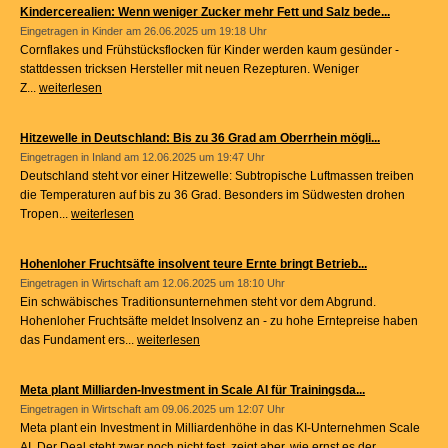
Kindercerealien: Wenn weniger Zucker mehr Fett und Salz bede...
Eingetragen in
Kinder
am 26.06.2025 um 19:18 Uhr
Cornflakes und Frühstücksflocken für Kinder werden kaum gesünder -
stattdessen tricksen Hersteller mit neuen Rezepturen. Weniger
Z...
weiterlesen
Hitzewelle in Deutschland: Bis zu 36 Grad am Oberrhein mögli...
Eingetragen in
Inland
am 12.06.2025 um 19:47 Uhr
Deutschland steht vor einer Hitzewelle: Subtropische Luftmassen treiben
die Temperaturen auf bis zu 36 Grad. Besonders im Südwesten drohen
Tropen...
weiterlesen
Hohenloher Fruchtsäfte insolvent teure Ernte bringt Betrieb...
Eingetragen in
Wirtschaft
am 12.06.2025 um 18:10 Uhr
Ein schwäbisches Traditionsunternehmen steht vor dem Abgrund.
Hohenloher Fruchtsäfte meldet Insolvenz an - zu hohe Erntepreise haben
das Fundament ers...
weiterlesen
Meta plant Milliarden-Investment in Scale AI für Trainingsda...
Eingetragen in
Wirtschaft
am 09.06.2025 um 12:07 Uhr
Meta plant ein Investment in Milliardenhöhe in das KI-Unternehmen Scale
AI. Der Deal steht zwar noch nicht fest, zeigt aber, wie ernst es der