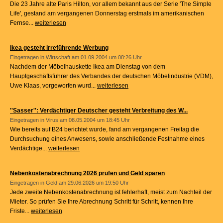
Die 23 Jahre alte Paris Hilton, vor allem bekannt aus der Serie 'The Simple
Life', gestand am vergangenen Donnerstag erstmals im amerikanischen
Fernse...
weiterlesen
Ikea gesteht irreführende Werbung
Eingetragen in
Wirtschaft
am 01.09.2004 um 08:26 Uhr
Nachdem der Möbelhauskette Ikea am Dienstag von dem
Hauptgeschäftsführer des Verbandes der deutschen Möbelindustrie (VDM),
Uwe Klaas, vorgeworfen wurd...
weiterlesen
''Sasser'': Verdächtiger Deutscher gesteht Verbreitung des W...
Eingetragen in
Virus
am 08.05.2004 um 18:45 Uhr
Wie bereits auf B24 berichtet wurde, fand am vergangenen Freitag die
Durchsuchung eines Anwesens, sowie anschließende Festnahme eines
Verdächtige...
weiterlesen
Nebenkostenabrechnung 2026 prüfen und Geld sparen
Eingetragen in
Geld
am 29.06.2026 um 19:50 Uhr
Jede zweite Nebenkostenabrechnung ist fehlerhaft, meist zum Nachteil der
Mieter. So prüfen Sie Ihre Abrechnung Schritt für Schritt, kennen Ihre
Friste...
weiterlesen