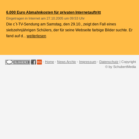
6.000 Euro Abmahnkosten für privaten Internetauftritt
Eingetragen in
Internet
am 27.10.2005 um 09:53 Uhr
Die c´t-TV-Sendung am Samstag, den 29.10., zeigt den Fall eines
siebzehnjährigen Schülers, der für seine Webseite farbige Bilder suchte. Er
fand auf d...
weiterlesen
-
Home
-
News Archiv
-
Impressum
-
Datenschutz
| Copyright
© by SchubertMedia