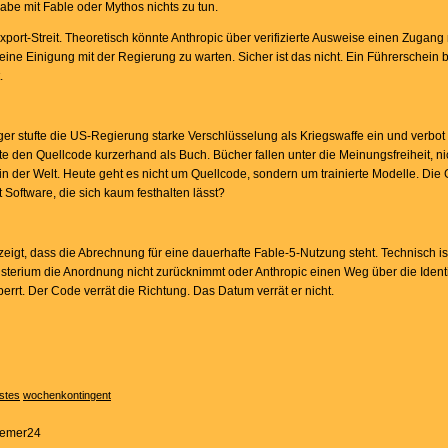
habe mit Fable oder Mythos nichts zu tun.
port-Streit. Theoretisch könnte Anthropic über verifizierte Ausweise einen Zugang
eine Einigung mit der Regierung zu warten. Sicher ist das nicht. Ein Führerschein 
.
ger stufte die US-Regierung starke Verschlüsselung als Kriegswaffe ein und verbot 
 den Quellcode kurzerhand als Buch. Bücher fallen unter die Meinungsfreiheit, ni
in der Welt. Heute geht es nicht um Quellcode, sondern um trainierte Modelle. Die 
t Software, die sich kaum festhalten lässt?
gt, dass die Abrechnung für eine dauerhafte Fable-5-Nutzung steht. Technisch ist 
sterium die Anordnung nicht zurücknimmt oder Anthropic einen Weg über die Identit
perrt. Der Code verrät die Richtung. Das Datum verrät er nicht.
stes
wochenkontingent
Bremer24