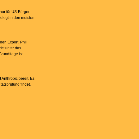
 nur für US-Bürger
belegt in den meisten
den Export. Phil
cht unter das
Grundfrage ist
Anthropic bereit. Es
ätsprüfung findet,