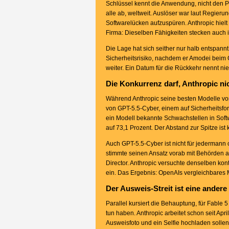
Schlüssel kennt die Anwendung, nicht den Pa
alle ab, weltweit. Auslöser war laut Regier
Softwarelücken aufzuspüren. Anthropic hielt 
Firma: Dieselben Fähigkeiten stecken auch 
Die Lage hat sich seither nur halb entspann
Sicherheitsrisiko, nachdem er Amodei beim G
weiter. Ein Datum für die Rückkehr nennt n
Die Konkurrenz darf, Anthropic ni
Während Anthropic seine besten Modelle vom
von GPT-5.5-Cyber, einem auf Sicherheitsf
ein Modell bekannte Schwachstellen in Soft
auf 73,1 Prozent. Der Abstand zur Spitze ist 
Auch GPT-5.5-Cyber ist nicht für jedermann 
stimmte seinen Ansatz vorab mit Behörden a
Director. Anthropic versuchte denselben kon
ein. Das Ergebnis: OpenAIs vergleichbares Mode
Der Ausweis-Streit ist eine andere
Parallel kursiert die Behauptung, für Fable
tun haben. Anthropic arbeitet schon seit Apri
Ausweisfoto und ein Selfie hochladen sollen. 