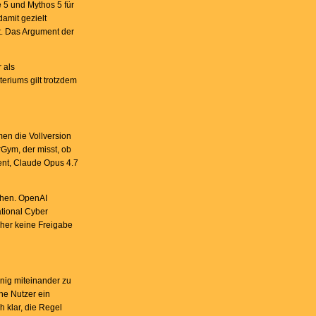
 5 und Mythos 5 für
amit gezielt
ht. Das Argument der
 als
eriums gilt trotzdem
en die Vollversion
Gym, der misst, ob
ent, Claude Opus 4.7
gehen. OpenAI
ational Cyber
rher keine Freigabe
enig miteinander zu
che Nutzer ein
h klar, die Regel