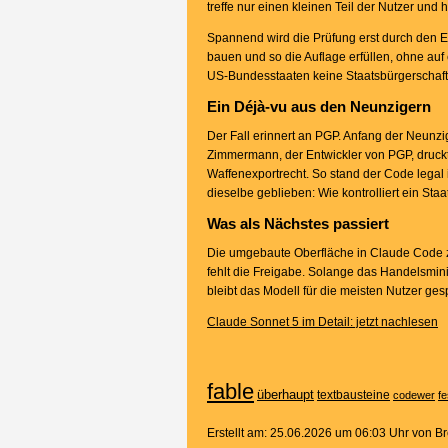
treffe nur einen kleinen Teil der Nutzer und 
Spannend wird die Prüfung erst durch den Ex
bauen und so die Auflage erfüllen, ohne auf 
US-Bundesstaaten keine Staatsbürgerschaft
Ein Déjà-vu aus den Neunzigern
Der Fall erinnert an PGP. Anfang der Neunzi
Zimmermann, der Entwickler von PGP, druckte
Waffenexportrecht. So stand der Code legal 
dieselbe geblieben: Wie kontrolliert ein Staa
Was als Nächstes passiert
Die umgebaute Oberfläche in Claude Code zei
fehlt die Freigabe. Solange das Handelsmini
bleibt das Modell für die meisten Nutzer ges
Claude Sonnet 5 im Detail: jetzt nachlesen
fable
überhaupt
textbausteine
codewer
fe
Erstellt am: 25.06.2026 um 06:03 Uhr von 