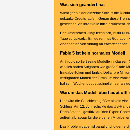
Was sich geändert hat
Wichtiger als der einzelne Satz ist die Richt
gekaufte Credits laufen. Genau diese Trennu
gestrichen. An ihre Stelle tritt ein wöchentl
Der Unterschied klingt technisch, ist für Nut
Tage zurücksetzt. Ein getrenntes Guthaben k
Abonnenten von Anfang an erwartet hatten.
Fable 5 ist kein normales Modell
Anthropic sortiert seine Modelle in Klassen.
wirklich harten Aufgaben wie große Code-Mig
Eingabe-Token und fünfzig Dollar pro Millio
verfügbaren Modell der Firma. Im Abo zählt e
hat sein Wochenbudget schneller leer als g
Warum das Modell überhaupt offlin
Hier wird die Geschichte größer als ein Abo-
Schluss. Am 12. Juni schickte das US-Hande
Dario Amodei, gestützt auf den Export Contr
außerhalb, sogar für die eigenen Mitarbeite
Das Problem dabei ist banal und folgenreich 