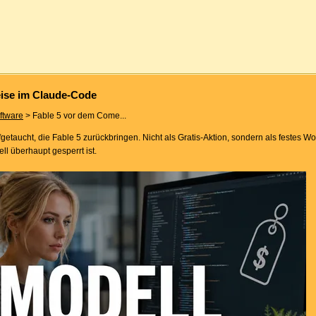
ise im Claude-Code
ftware
> Fable 5 vor dem Come...
etaucht, die Fable 5 zurückbringen. Nicht als Gratis-Aktion, sondern als festes W
 überhaupt gesperrt ist.