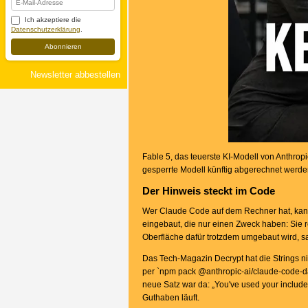
Ich akzeptiere die
Datenschutzerklärung
.
Abonnieren
Newsletter abbestellen
Fable 5, das teuerste KI-Modell von Anthrop
gesperrte Modell künftig abgerechnet werden
Der Hinweis steckt im Code
Wer Claude Code auf dem Rechner hat, kann 
eingebaut, die nur einen Zweck haben: Sie r
Oberfläche dafür trotzdem umgebaut wird, s
Das Tech-Magazin Decrypt hat die Strings 
per `npm pack @anthropic-ai/claude-code-da
neue Satz war da: „You've used your include
Guthaben läuft.