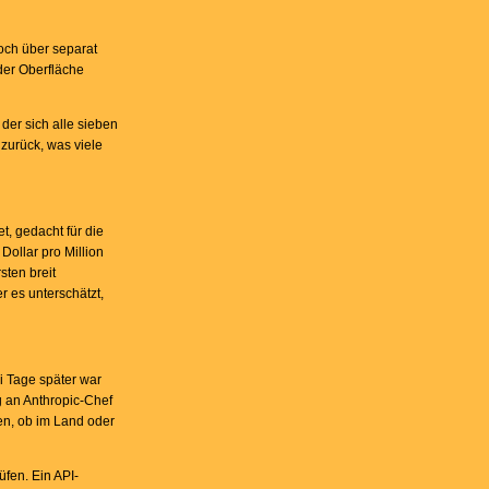
noch über separat
der Oberfläche
 der sich alle sieben
zurück, was viele
t, gedacht für die
Dollar pro Million
sten breit
r es unterschätzt,
ei Tage später war
g an Anthropic-Chef
en, ob im Land oder
üfen. Ein API-