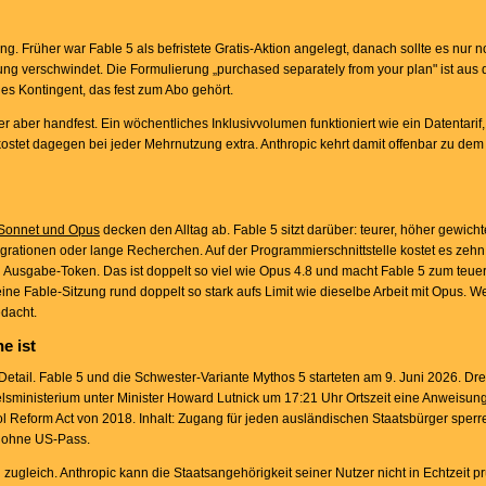
ung. Früher war Fable 5 als befristete Gratis-Aktion angelegt, danach sollte es nur 
ng verschwindet. Die Formulierung „purchased separately from your plan" ist aus 
iches Kontingent, das fest zum Abo gehört.
zer aber handfest. Ein wöchentliches Inklusivvolumen funktioniert wie ein Datentarif,
ostet dagegen bei jeder Mehrnutzung extra. Anthropic kehrt damit offenbar zu dem 
Sonnet und Opus
decken den Alltag ab. Fable 5 sitzt darüber: teurer, höher gewichte
rationen oder lange Recherchen. Auf der Programmierschnittstelle kostet es zehn 
n Ausgabe-Token. Das ist doppelt so viel wie Opus 4.8 und macht Fable 5 zum teuer
ine Fable-Sitzung rund doppelt so stark aufs Limit wie dieselbe Arbeit mit Opus. We
edacht.
e ist
Detail. Fable 5 und die Schwester-Variante Mythos 5 starteten am 9. Juni 2026. Dr
lsministerium unter Minister Howard Lutnick um 17:21 Uhr Ortszeit eine Anweisun
ol Reform Act von 2018. Inhalt: Zugang für jeden ausländischen Staatsbürger sperr
r ohne US-Pass.
zugleich. Anthropic kann die Staatsangehörigkeit seiner Nutzer nicht in Echtzeit pr