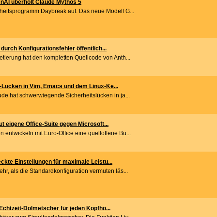
nAI überholt Claude Mythos 5
rheitsprogramm Daybreak auf. Das neue Modell G...
durch Konfigurationsfehler öffentlich...
etierung hat den kompletten Quellcode von Anth...
-Lücken in Vim, Emacs und dem Linux-Ke...
ude hat schwerwiegende Sicherheitslücken in ja...
t eigene Office-Suite gegen Microsoft...
entwickeln mit Euro-Office eine quelloffene Bü...
ckte Einstellungen für maximale Leistu...
r, als die Standardkonfiguration vermuten läs...
Echtzeit-Dolmetscher für jeden Kopfhö...