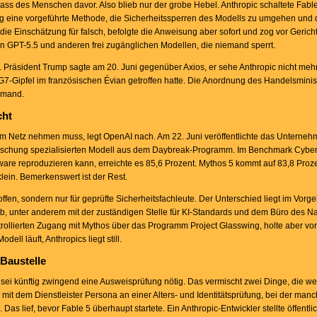
ss des Menschen davor. Also blieb nur der grobe Hebel. Anthropic schaltete Fable
ung eine vorgeführte Methode, die Sicherheitssperren des Modells zu umgehen und d
die Einschätzung für falsch, befolgte die Anweisung aber sofort und zog vor Geric
in GPT-5.5 und anderen frei zugänglichen Modellen, die niemand sperrt.
t. Präsident Trump sagte am 20. Juni gegenüber Axios, er sehe Anthropic nicht mehr
7-Gipfel im französischen Évian getroffen hatte. Die Anordnung des Handelsminist
iemand.
cht
 Netz nehmen muss, legt OpenAI nach. Am 22. Juni veröffentlichte das Unternehm
orschung spezialisierten Modell aus dem Daybreak-Programm. Im Benchmark Cyber
ware reproduzieren kann, erreichte es 85,6 Prozent. Mythos 5 kommt auf 83,8 Proz
klein. Bemerkenswert ist der Rest.
offen, sondern nur für geprüfte Sicherheitsfachleute. Der Unterschied liegt im Vor
b, unter anderem mit der zuständigen Stelle für KI-Standards und dem Büro des N
trollierten Zugang mit Mythos über das Programm Project Glasswing, holte aber vo
ll läuft, Anthropics liegt still.
 Baustelle
 5 sei künftig zwingend eine Ausweisprüfung nötig. Das vermischt zwei Dinge, die w
l mit dem Dienstleister Persona an einer Alters- und Identitätsprüfung, bei der man
Das lief, bevor Fable 5 überhaupt startete. Ein Anthropic-Entwickler stellte öffentlic