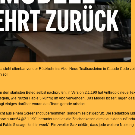
ic, steht offenbar vor der Rückkehr ins Abo. Neue Textbausteine in Claude Code ze
 soll.
den stärksten Beleg selbst nachprüfen. In Version 2.1.190 hat Anthropic neue Te
egeln, wie Nutzer Fable 5 künftig im Abo verwenden. Das Modell ist seit Tagen gesp
agt einiges darüber, woran das Team gerade arbeitet.
nicht aus einem Screenshot übernommen, sondern selbst geprüft. Die Redaktion l
rwin-arm64@2.1.190` herunter und las die Zeichenketten direkt aus der ausführb
d Fable 5 usage for this week". Ein zweiter Satz erklärt, dass jede weitere Nutzun