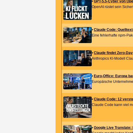
•
GPT-5.5-Cyber von Ope
OpenAI rüstet sein Siche
•
Claude Code: Quelltext 
Eine fehlerhafte npm-Pak
•
Claude findet Zero-Day
Anthropics KI-Modell Cla
•
Euro-Office: Europa bau
Europäische Unternehmen 
•
Claude Code: 12 verste
Claude Code kann viel meh
•
Google Live Translate: 