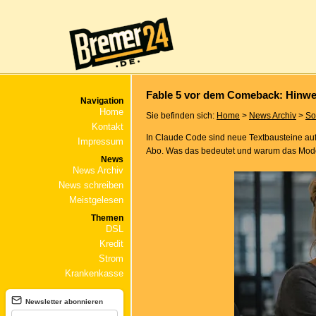
Fable 5 vor dem Comeback: Hinwe
Navigation
Home
Sie befinden sich:
Home
>
News Archiv
>
So
Kontakt
In Claude Code sind neue Textbausteine aufg
Impressum
Abo. Was das bedeutet und warum das Modell
News
News Archiv
News schreiben
Meistgelesen
Themen
DSL
Kredit
Strom
Krankenkasse
Newsletter abonnieren