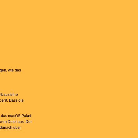
igen, wie das
xtbausteine
errt. Dass die
ud das macOS-Paket
aren Datei aus. Der
g danach über