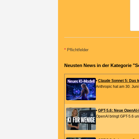
*
Pflichtfelder
Neusten News in der Kategorie "S
•
Claude Sonnet 5: Das 
Anthropic hat am 30. Juni
•
GPT-5.6: Neue OpenAI-K
OpenAI bringt GPT-5.6 und 