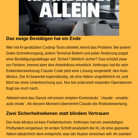
Das ewige Bestätigen hat ein Ende
Wer mit KI-gestützten Coding-Tools arbeitet, kennt das Problem: Bei jedem
Datei-Schreibvorgang, jedem Terminal-Befehl und jeder Änderung poppt
eine Bestätigungsabfrage auf. Sicher? Wirklich sicher? Das schützt zwar
vor Fehlern, bremst aber den Arbeitsfluss erheblich. Anthropic hat für sein
Entwicklerwerkzeug Claude Code jetzt eine Lösung vorgestellt: den Auto-
Modus. Die KI bewertet eigenständig, ob eine Aktion ungefährlich ist, und
führt sie ohne Unterbrechung aus. Nur bei potenziell riskanten Operationen
fragt sie noch nach.
Aktiviert wird das Ganze mit einem simplen Kommando: `claude --enable-
auto-mode`. Ab diesem Moment übernimmt Claude die Risikobewertung.
Zwei Sicherheitsebenen statt blindem Vertrauen
Der Auto-Modus ist kein Freifahrtschein. Anthropic hat ein zweistufiges
Prüfsystem eingebaut. Im ersten Schritt analysiert die KI, ob eine geplante
Aktion tatsächlich dem entspricht, was der Nutzer erreichen will. Im zweiten