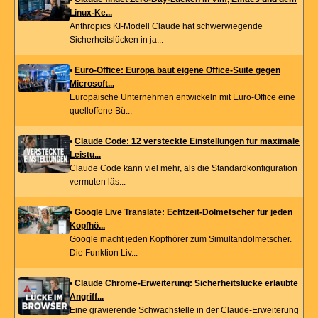
Linux-Ke...
Anthropics KI-Modell Claude hat schwerwiegende
Sicherheitslücken in ja...
•
Euro-Office: Europa baut eigene Office-Suite gegen
Microsoft...
Europäische Unternehmen entwickeln mit Euro-Office eine
quelloffene Bü...
•
Claude Code: 12 versteckte Einstellungen für maximale
Leistu...
Claude Code kann viel mehr, als die Standardkonfiguration
vermuten läs...
•
Google Live Translate: Echtzeit-Dolmetscher für jeden
Kopfhö...
Google macht jeden Kopfhörer zum Simultandolmetscher.
Die Funktion Liv...
•
Claude Chrome-Erweiterung: Sicherheitslücke erlaubte
Angriff...
Eine gravierende Schwachstelle in der Claude-Erweiterung