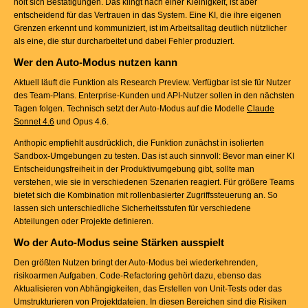
holt sich Bestätigungen. Das klingt nach einer Kleinigkeit, ist aber
entscheidend für das Vertrauen in das System. Eine KI, die ihre eigenen
Grenzen erkennt und kommuniziert, ist im Arbeitsalltag deutlich nützlicher
als eine, die stur durcharbeitet und dabei Fehler produziert.
Wer den Auto-Modus nutzen kann
Aktuell läuft die Funktion als Research Preview. Verfügbar ist sie für Nutzer
des Team-Plans. Enterprise-Kunden und API-Nutzer sollen in den nächsten
Tagen folgen. Technisch setzt der Auto-Modus auf die Modelle
Claude
Sonnet 4.6
und Opus 4.6.
Anthopic empfiehlt ausdrücklich, die Funktion zunächst in isolierten
Sandbox-Umgebungen zu testen. Das ist auch sinnvoll: Bevor man einer KI
Entscheidungsfreiheit in der Produktivumgebung gibt, sollte man
verstehen, wie sie in verschiedenen Szenarien reagiert. Für größere Teams
bietet sich die Kombination mit rollenbasierter Zugriffssteuerung an. So
lassen sich unterschiedliche Sicherheitsstufen für verschiedene
Abteilungen oder Projekte definieren.
Wo der Auto-Modus seine Stärken ausspielt
Den größten Nutzen bringt der Auto-Modus bei wiederkehrenden,
risikoarmen Aufgaben. Code-Refactoring gehört dazu, ebenso das
Aktualisieren von Abhängigkeiten, das Erstellen von Unit-Tests oder das
Umstrukturieren von Projektdateien. In diesen Bereichen sind die Risiken