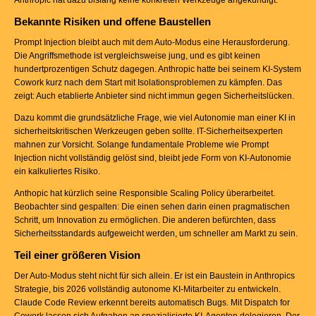
Anthropic hat dazu bislang keine konkreten Werkzeuge angekündigt.
Bekannte Risiken und offene Baustellen
Prompt Injection bleibt auch mit dem Auto-Modus eine Herausforderung.
Die Angriffsmethode ist vergleichsweise jung, und es gibt keinen
hundertprozentigen Schutz dagegen. Anthropic hatte bei seinem KI-System
Cowork kurz nach dem Start mit Isolationsproblemen zu kämpfen. Das
zeigt: Auch etablierte Anbieter sind nicht immun gegen Sicherheitslücken.
Dazu kommt die grundsätzliche Frage, wie viel Autonomie man einer KI in
sicherheitskritischen Werkzeugen geben sollte. IT-Sicherheitsexperten
mahnen zur Vorsicht. Solange fundamentale Probleme wie Prompt
Injection nicht vollständig gelöst sind, bleibt jede Form von KI-Autonomie
ein kalkuliertes Risiko.
Anthopic hat kürzlich seine Responsible Scaling Policy überarbeitet.
Beobachter sind gespalten: Die einen sehen darin einen pragmatischen
Schritt, um Innovation zu ermöglichen. Die anderen befürchten, dass
Sicherheitsstandards aufgeweicht werden, um schneller am Markt zu sein.
Teil einer größeren Vision
Der Auto-Modus steht nicht für sich allein. Er ist ein Baustein in Anthropics
Strategie, bis 2026 vollständig autonome KI-Mitarbeiter zu entwickeln.
Claude Code Review erkennt bereits automatisch Bugs. Mit Dispatch for