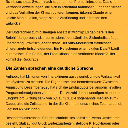
Schritt sucht das System nach sogenannten Prompt Injections. Das sind
versteckte Anweisungen, die sich in scheinbar harmlosen Eingaben tarnen
und das Verhalten der KI manipulieren können. Erkennt Claude eine
solche Manipulation, stoppt sie die Ausführung und informiert den
Entwickler.
Der Unterschied zum bisherigen Ansatz ist wichtig: Es gab bereits den
Befehl `dangerously-skip-permissions`, der sämtliche Sicherheitsabfragen
übersprang. Praktisch, aber riskant. Der Auto-Modus trifft stattdessen
differenzierte Entscheidungen. Ein Refactoring einer lokalen Datei? Läuft
automatisch. Ein Befehl, der Produktionsdaten verändern könnte? Hier
kommt die Rückfrage.
Die Zahlen sprechen eine deutliche Sprache
Anthopic hat Millionen von Interaktionen ausgewertet, um die Wirksamkeit
des Systems zu messen. Die Ergebnisse sind bemerkenswert: Zwischen
August und Dezember 2025 hat sich die Erfolgsquote bei anspruchsvollen
Programmieraufgaben verdoppelt. Die Anzahl der notwendigen manuellen
Eingriffe pro Sitzung sank von 5,4 auf 3,3. Die sogenannte Median-Turn-
Dauer, also die Zeitspanne, in der die KI ohne menschliches Zutun arbeitet,
liegt bei 45 Sekunden.
Besonders interessant: Claude schränkt sich selbst ein, wenn Unsicherheit
besteht. Statt auf gut Glück weiterzuarbeiten, stellt die KI Rückfragen oder