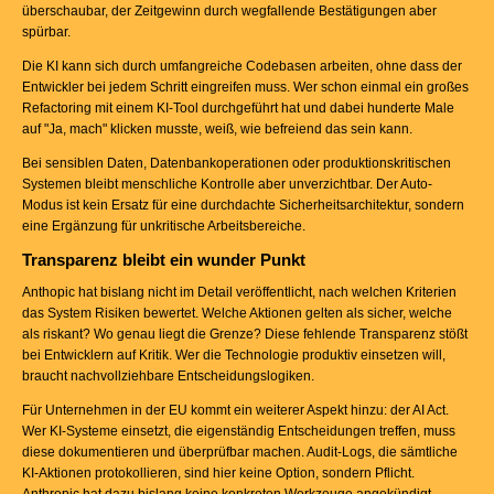
überschaubar, der Zeitgewinn durch wegfallende Bestätigungen aber
spürbar.
Die KI kann sich durch umfangreiche Codebasen arbeiten, ohne dass der
Entwickler bei jedem Schritt eingreifen muss. Wer schon einmal ein großes
Refactoring mit einem KI-Tool durchgeführt hat und dabei hunderte Male
auf "Ja, mach" klicken musste, weiß, wie befreiend das sein kann.
Bei sensiblen Daten, Datenbankoperationen oder produktionskritischen
Systemen bleibt menschliche Kontrolle aber unverzichtbar. Der Auto-
Modus ist kein Ersatz für eine durchdachte Sicherheitsarchitektur, sondern
eine Ergänzung für unkritische Arbeitsbereiche.
Transparenz bleibt ein wunder Punkt
Anthopic hat bislang nicht im Detail veröffentlicht, nach welchen Kriterien
das System Risiken bewertet. Welche Aktionen gelten als sicher, welche
als riskant? Wo genau liegt die Grenze? Diese fehlende Transparenz stößt
bei Entwicklern auf Kritik. Wer die Technologie produktiv einsetzen will,
braucht nachvollziehbare Entscheidungslogiken.
Für Unternehmen in der EU kommt ein weiterer Aspekt hinzu: der AI Act.
Wer KI-Systeme einsetzt, die eigenständig Entscheidungen treffen, muss
diese dokumentieren und überprüfbar machen. Audit-Logs, die sämtliche
KI-Aktionen protokollieren, sind hier keine Option, sondern Pflicht.