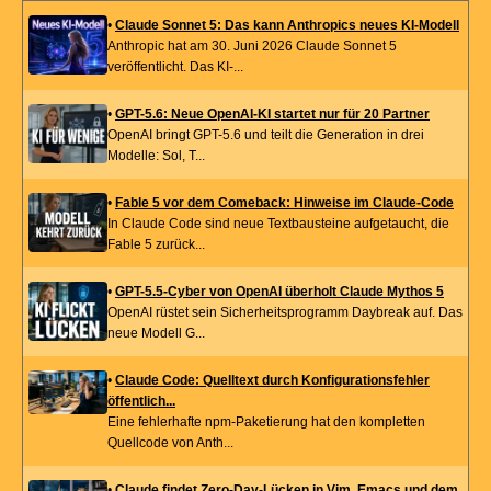
•
Claude Sonnet 5: Das kann Anthropics neues KI-Modell
Anthropic hat am 30. Juni 2026 Claude Sonnet 5
veröffentlicht. Das KI-...
•
GPT-5.6: Neue OpenAI-KI startet nur für 20 Partner
OpenAI bringt GPT-5.6 und teilt die Generation in drei
Modelle: Sol, T...
•
Fable 5 vor dem Comeback: Hinweise im Claude-Code
In Claude Code sind neue Textbausteine aufgetaucht, die
Fable 5 zurück...
•
GPT-5.5-Cyber von OpenAI überholt Claude Mythos 5
OpenAI rüstet sein Sicherheitsprogramm Daybreak auf. Das
neue Modell G...
•
Claude Code: Quelltext durch Konfigurationsfehler
öffentlich...
Eine fehlerhafte npm-Paketierung hat den kompletten
Quellcode von Anth...
•
Claude findet Zero-Day-Lücken in Vim, Emacs und dem