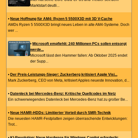
Marktstart deutli...
•
Neue Hoffnung für AM4: Ryzen 5 5500X3D mit 3D V-Cache
AMDs Ryzen 5 5500X3D bringt neues Leben in alte AM4-Systeme. Doch
wer ...
•
Microsoft empfiehlt: 240 Millionen PCs sollen entsorgt
werde...
Microsoft lässt den Hammer fallen: Ab Oktober 2025 endet
der Supp...
•
Der Preis-Leistungs-Sieger: Zuckerberg kritisiert Apple Visi...
Mark Zuckerberg, CEO von Meta, kritisiert Apples neueste Innovation, d...
•
Datenleck bei Mercedes-Benz: Kritische Quellcodes im Netz
Ein schwerwiegendes Datenleck bei Mercedes-Benz hat zu großer Be...
•
Neue HAMR-HDDs: Limitierter Vorteil durch SMR-Technik
Die neuesten HAMR-Festplatten zeigen überraschende Entwicklungen:
Trot...
•
KI-Revolution: Neue Hardware für Windows Copilot erforderlic...