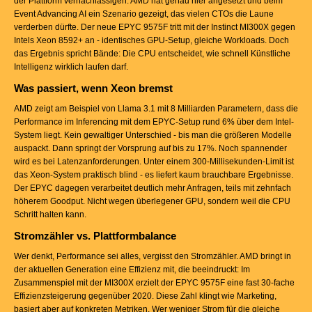
der Plattform vernachlässigen. AMD hat genau hier angesetzt und beim
Event Advancing AI ein Szenario gezeigt, das vielen CTOs die Laune
verderben dürfte. Der neue EPYC 9575F tritt mit der Instinct MI300X gegen
Intels Xeon 8592+ an - identisches GPU-Setup, gleiche Workloads. Doch
das Ergebnis spricht Bände: Die CPU entscheidet, wie schnell Künstliche
Intelligenz wirklich laufen darf.
Was passiert, wenn Xeon bremst
AMD zeigt am Beispiel von Llama 3.1 mit 8 Milliarden Parametern, dass die
Performance im Inferencing mit dem EPYC-Setup rund 6% über dem Intel-
System liegt. Kein gewaltiger Unterschied - bis man die größeren Modelle
auspackt. Dann springt der Vorsprung auf bis zu 17%. Noch spannender
wird es bei Latenzanforderungen. Unter einem 300-Millisekunden-Limit ist
das Xeon-System praktisch blind - es liefert kaum brauchbare Ergebnisse.
Der EPYC dagegen verarbeitet deutlich mehr Anfragen, teils mit zehnfach
höherem Goodput. Nicht wegen überlegener GPU, sondern weil die CPU
Schritt halten kann.
Stromzähler vs. Plattformbalance
Wer denkt, Performance sei alles, vergisst den Stromzähler. AMD bringt in
der aktuellen Generation eine Effizienz mit, die beeindruckt: Im
Zusammenspiel mit der MI300X erzielt der EPYC 9575F eine fast 30-fache
Effizienzsteigerung gegenüber 2020. Diese Zahl klingt wie Marketing,
basiert aber auf konkreten Metriken. Wer weniger Strom für die gleiche