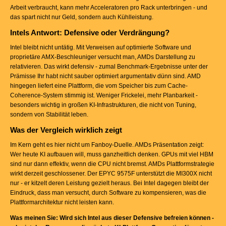
Arbeit verbraucht, kann mehr Acceleratoren pro Rack unterbringen - und
das spart nicht nur Geld, sondern auch Kühlleistung.
Intels Antwort: Defensive oder Verdrängung?
Intel bleibt nicht untätig. Mit Verweisen auf optimierte Software und
proprietäre AMX-Beschleuniger versucht man, AMDs Darstellung zu
relativieren. Das wirkt defensiv - zumal Benchmark-Ergebnisse unter der
Prämisse Ihr habt nicht sauber optimiert argumentativ dünn sind. AMD
hingegen liefert eine Plattform, die vom Speicher bis zum Cache-
Coherence-System stimmig ist. Weniger Frickelei, mehr Planbarkeit -
besonders wichtig in großen KI-Infrastrukturen, die nicht von Tuning,
sondern von Stabilität leben.
Was der Vergleich wirklich zeigt
Im Kern geht es hier nicht um Fanboy-Duelle. AMDs Präsentation zeigt:
Wer heute KI aufbauen will, muss ganzheitlich denken. GPUs mit viel HBM
sind nur dann effektiv, wenn die CPU nicht bremst. AMDs Plattformstrategie
wirkt derzeit geschlossener. Der EPYC 9575F unterstützt die MI300X nicht
nur - er kitzelt deren Leistung gezielt heraus. Bei Intel dagegen bleibt der
Eindruck, dass man versucht, durch Software zu kompensieren, was die
Plattformarchitektur nicht leisten kann.
Was meinen Sie: Wird sich Intel aus dieser Defensive befreien können -