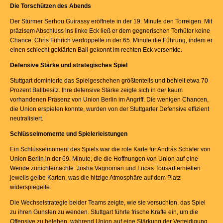
Die Torschützen des Abends
Der Stürmer Serhou Guirassy eröffnete in der 19. Minute den Torreigen. Mit
präzisem Abschluss ins linke Eck ließ er dem gegnerischen Torhüter keine
Chance. Chris Führich verdoppelte in der 65. Minute die Führung, indem er
einen schlecht geklärten Ball gekonnt im rechten Eck versenkte.
Defensive Stärke und strategisches Spiel
Stuttgart dominierte das Spielgeschehen größtenteils und behielt etwa 70
Prozent Ballbesitz. Ihre defensive Stärke zeigte sich in der kaum
vorhandenen Präsenz von Union Berlin im Angriff. Die wenigen Chancen,
die Union erspielen konnte, wurden von der Stuttgarter Defensive effizient
neutralisiert.
Schlüsselmomente und Spielerleistungen
Ein Schlüsselmoment des Spiels war die rote Karte für András Schäfer von
Union Berlin in der 69. Minute, die die Hoffnungen von Union auf eine
Wende zunichtemachte. Josha Vagnoman und Lucas Tousart erhielten
jeweils gelbe Karten, was die hitzige Atmosphäre auf dem Platz
widerspiegelte.
Die Wechselstrategie beider Teams zeigte, wie sie versuchten, das Spiel
zu ihren Gunsten zu wenden. Stuttgart führte frische Kräfte ein, um die
Offensive zu beleben, während Union auf eine Stärkung der Verteidigung