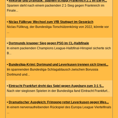
•
Rekorde und Dramatik: Spanien schlägt Frankreich 2:1 im EM-H...
Spanien steht nach einem packenden 2:1-Sieg gegen Frankreich im
Finale...
•
Niclas Füllkrug: Wechsel zum VfB Stuttgart im Gespräch
Niclas Füllkrug, der Bundesliga-Torschützenkönig von 2022, könnte vor
...
•
Dortmunds knapper Sieg gegen PSG im CL-Halbfinale
In einem packenden Champions League-Halbfinal-Hinspiel sicherte sich
B...
•
Bundesliga-Krimi: Dortmund und Leverkusen trennen sich Unent...
Im spannenden Bundesliga-Schlagabtausch zwischen Borussia
Dortmund und...
•
Eintracht Frankfurt dreht das Spiel gegen Augsburg zum 3:1 S...
Nach vier sieglosen Spielen in der Bundesliga fand Eintracht Frankfurt...
•
Dramatischer Ausgleich: Frimpong rettet Leverkusen gegen Wes...
In einem nervenaufreibenden Rückspiel des Europa League Viertelfinals
...