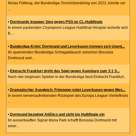
Niclas Füllkrug, der Bundesliga-Torschützenkönig von 2022, könnte vor
...
•
Dortmunds knapper Sieg gegen PSG im CL-Halbfinale
In einem packenden Champions League-Halbfinal-Hinspiel sicherte sich
B...
•
Bundesliga-Krimi: Dortmund und Leverkusen trennen sich Unent...
Im spannenden Bundesliga-Schlagabtausch zwischen Borussia
Dortmund und...
•
Eintracht Frankfurt dreht das Spiel gegen Augsburg zum 3:1 S...
Nach vier sieglosen Spielen in der Bundesliga fand Eintracht Frankfurt...
•
Dramatischer Ausgleich: Frimpong rettet Leverkusen gegen Wes...
In einem nervenaufreibenden Rückspiel des Europa League Viertelfinals
...
•
Dortmund bezwingt Atlético und zieht ins Halbfinale ein
Im ausverkauften Signal Iduna Park schafft Borussia Dortmund mit
einer...