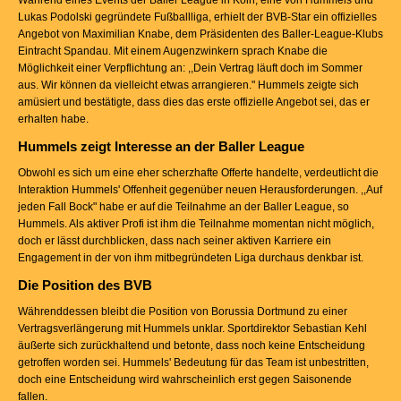
Während eines Events der Baller League in Köln, eine von Hummels und
Lukas Podolski gegründete Fußballliga, erhielt der BVB-Star ein offizielles
Angebot von Maximilian Knabe, dem Präsidenten des Baller-League-Klubs
Eintracht Spandau. Mit einem Augenzwinkern sprach Knabe die
Möglichkeit einer Verpflichtung an: ,,Dein Vertrag läuft doch im Sommer
aus. Wir können da vielleicht etwas arrangieren." Hummels zeigte sich
amüsiert und bestätigte, dass dies das erste offizielle Angebot sei, das er
erhalten habe.
Hummels zeigt Interesse an der Baller League
Obwohl es sich um eine eher scherzhafte Offerte handelte, verdeutlicht die
Interaktion Hummels' Offenheit gegenüber neuen Herausforderungen. ,,Auf
jeden Fall Bock" habe er auf die Teilnahme an der Baller League, so
Hummels. Als aktiver Profi ist ihm die Teilnahme momentan nicht möglich,
doch er lässt durchblicken, dass nach seiner aktiven Karriere ein
Engagement in der von ihm mitbegründeten Liga durchaus denkbar ist.
Die Position des BVB
Währenddessen bleibt die Position von Borussia Dortmund zu einer
Vertragsverlängerung mit Hummels unklar. Sportdirektor Sebastian Kehl
äußerte sich zurückhaltend und betonte, dass noch keine Entscheidung
getroffen worden sei. Hummels' Bedeutung für das Team ist unbestritten,
doch eine Entscheidung wird wahrscheinlich erst gegen Saisonende
fallen.