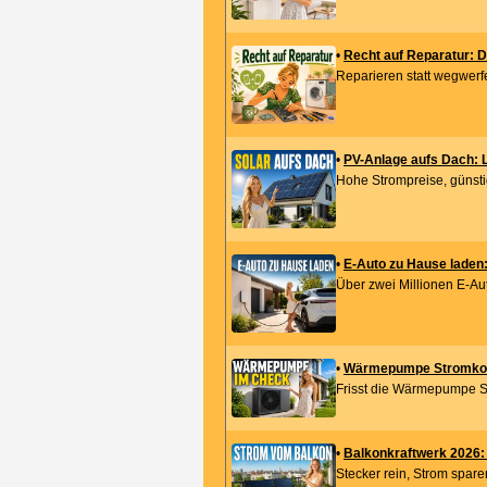
•
Recht auf Reparatur: D
Reparieren statt wegwerf
•
PV-Anlage aufs Dach: L
Hohe Strompreise, günsti
•
E-Auto zu Hause laden:
Über zwei Millionen E-Aut
•
Wärmepumpe Stromkost
Frisst die Wärmepumpe St
•
Balkonkraftwerk 2026:
Stecker rein, Strom spare