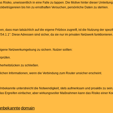
s Risiko, unwissentlich in eine Falle zu tappen. Die Motive hinter dieser Umleitung
ckbetrügereien bis hin zu ernsthaften Versuchen, persönliche Daten zu stehlen.
n, dass man tatsächlich auf die eigene Fritzbox zugreift, ist die Nutzung der spez
4.1.1". Diese Adressen sind sicher, da sie nur im privaten Netzwerk funktionieren.
e eigene Netzwerkumgebung zu sichern. Nutzer sollten:
rprüfen.
cherheitslücken zu schließen.
nlichen Informationen, wenn die Verbindung zum Router unsicher erscheint.
Unbekannte unterstreicht die Notwendigkeit, stets aufmerksam und proaktiv zu sein,
das Ergreifen einfacher, aber wirkungsvoller Maßnahmen kann das Risiko einer K
unbekannte
domain