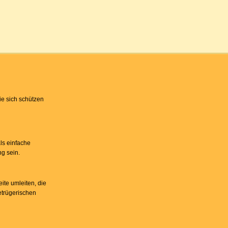
ie sich schützen
ls einfache
ng sein.
ite umleiten, die
etrügerischen