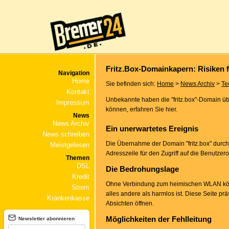
Fritz.Box-Domainkapern: Risiken 
Navigation
Home
Sie befinden sich:
Home
>
News Archiv
>
Te
Kontakt
Unbekannte haben die "fritz.box"-Domain üb
Impressum
können, erfahren Sie hier.
News
News Archiv
Ein unerwartetes Ereignis
News schreiben
Die Übernahme der Domain "fritz.box" durch
Meistgelesen
Adresszeile für den Zugriff auf die Benutze
Themen
DSL
Die Bedrohungslage
Kredit
Ohne Verbindung zum heimischen WLAN könnte
Strom
alles andere als harmlos ist. Diese Seite pr
Krankenkasse
Absichten öffnen.
Möglichkeiten der Fehlleitung
Newsletter abonnieren