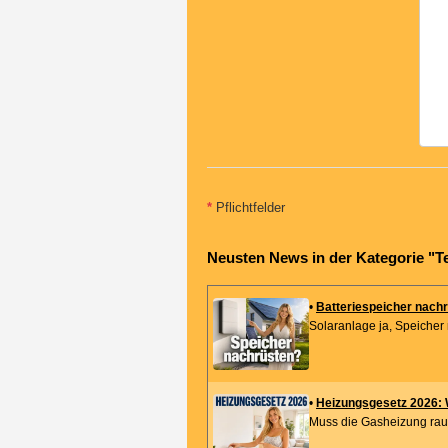
*
Pflichtfelder
Neusten News in der Kategorie "T
•
Batteriespeicher nachr
Solaranlage ja, Speicher 
•
Heizungsgesetz 2026: Wa
Muss die Gasheizung raus