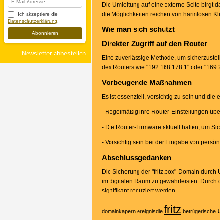
Die Umleitung auf eine externe Seite birgt da
die Möglichkeiten reichen von harmlosen Kli
Ich akzeptiere die
Datenschutzerklärung
.
Wie man sich schützt
Abonnieren
Direkter Zugriff auf den Router
Newsletter abbestellen
Eine zuverlässige Methode, um sicherzustelle
des Routers wie "192.168.178.1" oder "169.25
Vorbeugende Maßnahmen
Es ist essenziell, vorsichtig zu sein und di
- Regelmäßig ihre Router-Einstellungen übe
- Die Router-Firmware aktuell halten, um Si
- Vorsichtig sein bei der Eingabe von persö
Abschlussgedanken
Die Sicherung der "fritz.box"-Domain durch 
im digitalen Raum zu gewährleisten. Durch 
signifikant reduziert werden.
fritz
domainkapern
ereignisdie
betrügerische