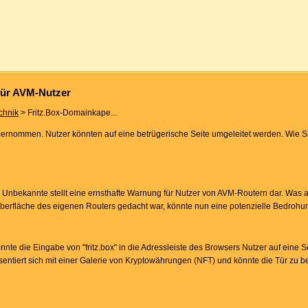
für AVM-Nutzer
chnik
> Fritz.Box-Domainkape...
ernommen. Nutzer könnten auf eine betrügerische Seite umgeleitet werden. Wie S
 Unbekannte stellt eine ernsthafte Warnung für Nutzer von AVM-Routern dar. Was a
roberfläche des eigenen Routers gedacht war, könnte nun eine potenzielle Bedrohu
 die Eingabe von "fritz.box" in die Adressleiste des Browsers Nutzer auf eine Se
äsentiert sich mit einer Galerie von Kryptowährungen (NFT) und könnte die Tür zu b