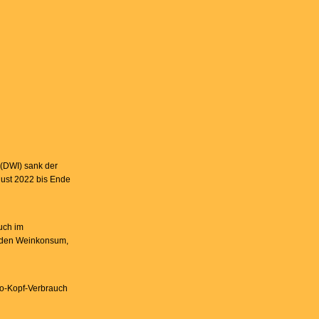
 (DWI) sank der
gust 2022 bis Ende
uch im
r den Weinkonsum,
ro-Kopf-Verbrauch