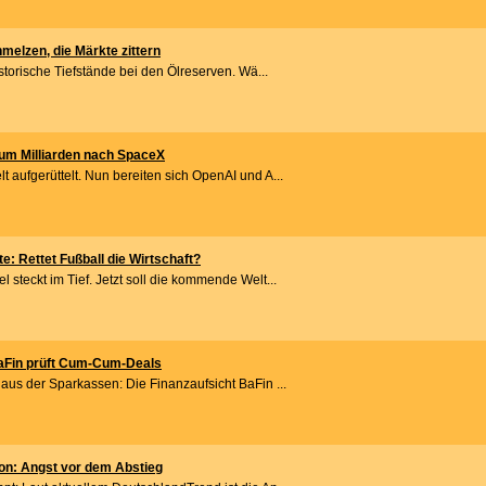
melzen, die Märkte zittern
istorische Tiefstände bei den Ölreserven. Wä...
um Milliarden nach SpaceX
 aufgerüttelt. Nun bereiten sich OpenAI und A...
 Rettet Fußball die Wirtschaft?
 steckt im Tief. Jetzt soll die kommende Welt...
aFin prüft Cum-Cum-Deals
aus der Sparkassen: Die Finanzaufsicht BaFin ...
tion: Angst vor dem Abstieg