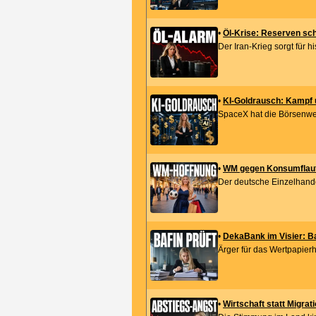
•
Öl-Krise: Reserven sch
Der Iran-Krieg sorgt für h
•
KI-Goldrausch: Kampf 
SpaceX hat die Börsenwelt
•
WM gegen Konsumflaute:
Der deutsche Einzelhandel
•
DekaBank im Visier: B
Ärger für das Wertpapierh
•
Wirtschaft statt Migra