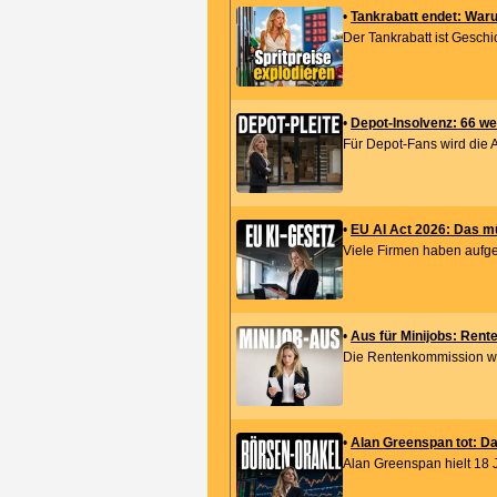
•
Tankrabatt endet: Warum
Der Tankrabatt ist Geschi
•
Depot-Insolvenz: 66 we
Für Depot-Fans wird die 
•
EU AI Act 2026: Das m
Viele Firmen haben aufgeat
•
Aus für Minijobs: Rente
Die Rentenkommission will
•
Alan Greenspan tot: Da
Alan Greenspan hielt 18 