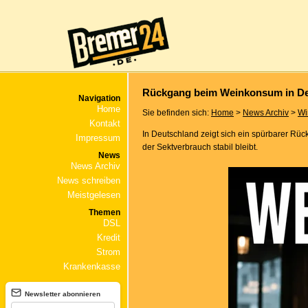
Rückgang beim Weinkonsum in De
Navigation
Home
Sie befinden sich:
Home
>
News Archiv
>
Wi
Kontakt
In Deutschland zeigt sich ein spürbarer Rü
Impressum
der Sektverbrauch stabil bleibt.
News
News Archiv
News schreiben
Meistgelesen
Themen
DSL
Kredit
Strom
Krankenkasse
Newsletter abonnieren