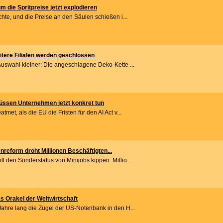
 die Spritpreise jetzt explodieren
chte, und die Preise an den Säulen schießen i...
itere Filialen werden geschlossen
Auswahl kleiner: Die angeschlagene Deko-Kette ...
üssen Unternehmen jetzt konkret tun
met, als die EU die Fristen für den AI Act v...
nreform droht Millionen Beschäftigten...
 den Sonderstatus von Minijobs kippen. Millio...
s Orakel der Weltwirtschaft
Jahre lang die Zügel der US-Notenbank in den H...