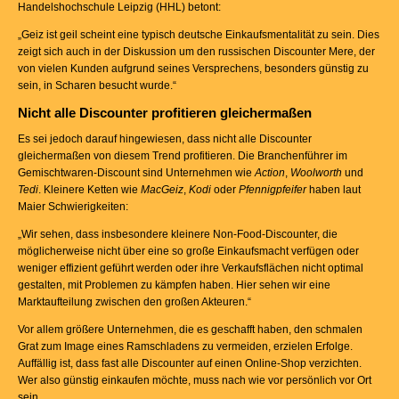
Handelshochschule Leipzig (HHL) betont:
„Geiz ist geil scheint eine typisch deutsche Einkaufsmentalität zu sein. Dies
zeigt sich auch in der Diskussion um den russischen Discounter Mere, der
von vielen Kunden aufgrund seines Versprechens, besonders günstig zu
sein, in Scharen besucht wurde.“
Nicht alle Discounter profitieren gleichermaßen
Es sei jedoch darauf hingewiesen, dass nicht alle Discounter
gleichermaßen von diesem Trend profitieren. Die Branchenführer im
Gemischtwaren-Discount sind Unternehmen wie
Action
,
Woolworth
und
Tedi
. Kleinere Ketten wie
MacGeiz
,
Kodi
oder
Pfennigpfeifer
haben laut
Maier Schwierigkeiten:
„Wir sehen, dass insbesondere kleinere Non-Food-Discounter, die
möglicherweise nicht über eine so große Einkaufsmacht verfügen oder
weniger effizient geführt werden oder ihre Verkaufsflächen nicht optimal
gestalten, mit Problemen zu kämpfen haben. Hier sehen wir eine
Marktaufteilung zwischen den großen Akteuren.“
Vor allem größere Unternehmen, die es geschafft haben, den schmalen
Grat zum Image eines Ramschladens zu vermeiden, erzielen Erfolge.
Auffällig ist, dass fast alle Discounter auf einen Online-Shop verzichten.
Wer also günstig einkaufen möchte, muss nach wie vor persönlich vor Ort
sein.