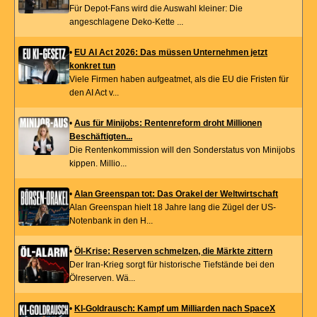
Für Depot-Fans wird die Auswahl kleiner: Die
angeschlagene Deko-Kette ...
•
EU AI Act 2026: Das müssen Unternehmen jetzt
konkret tun
Viele Firmen haben aufgeatmet, als die EU die Fristen für
den AI Act v...
•
Aus für Minijobs: Rentenreform droht Millionen
Beschäftigten...
Die Rentenkommission will den Sonderstatus von Minijobs
kippen. Millio...
•
Alan Greenspan tot: Das Orakel der Weltwirtschaft
Alan Greenspan hielt 18 Jahre lang die Zügel der US-
Notenbank in den H...
•
Öl-Krise: Reserven schmelzen, die Märkte zittern
Der Iran-Krieg sorgt für historische Tiefstände bei den
Ölreserven. Wä...
•
KI-Goldrausch: Kampf um Milliarden nach SpaceX