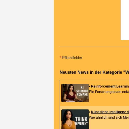
*
Pflichtfelder
Neusten News in der Kategorie "W
•
Reinforcement Learning 
Ein Forschungsteam entwic
•
Künstliche Intelligenz d
Wie ähnlich sind sich Me