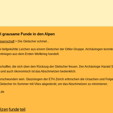
il grausame Funde in den Alpen
ssenschaft
> Die Gletscher schmel...
rei tiefgekühlte Leichen aus einem Gletscher der Ortler-Gruppe. Archäologen konn
rkrieges aus dem Ersten Weltkrieg handelt.
haftler, die sich über den Rückzug der Gletscher freuen. Der Archäologe Harald S
ch und auch ökonomisch ist das Abschmelzen bedenklich.
erschwunden sein. Glaziologen der ETH Zürich erforschen die Ursachen und Folge
r Gletscher im Sommer mit Vlies abgedeckt, um das Abschmelzen zu minimieren.
.de
lzen
funde
teil