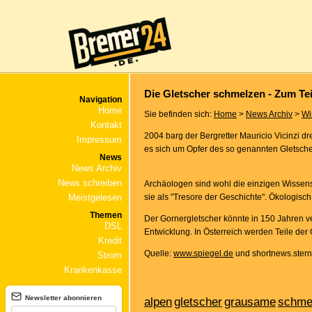
Die Gletscher schmelzen - Zum Te
Navigation
Home
Sie befinden sich:
Home
>
News Archiv
>
Wi
Kontakt
2004 barg der Bergretter Mauricio Vicinzi d
Impressum
es sich um Opfer des so genannten Gletsche
News
News Archiv
News schreiben
Archäologen sind wohl die einzigen Wissensc
Meistgelesen
sie als "Tresore der Geschichte". Ökologis
Themen
Der Gornergletscher könnte in 150 Jahren v
DSL
Entwicklung. In Österreich werden Teile de
Kredit
Quelle:
www.spiegel.de
und shortnews.stern
Strom
Krankenkasse
Newsletter abonnieren
alpen
gletscher
grausame
schme