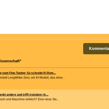
Kommenta
issenschaft"
statt Fine-Tuning: So schreibt KI Rom...
kelt LongWriter-Zero, ein KI-Modell, das ohne...
enkt anders und trifft trotzdem ric...
nsch und Maschine wirklich? Eine neue Stu...