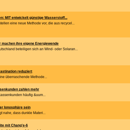
n: MIT entwickelt günstige Wasserstoff...
tellen eine neue Methode vor, die aus recycel...
r machen ihre eigene Energiewende
tschland beteiligen sich an Wind- oder Solaran...
stination reduziert
ine überraschende Methode...
senkunden zahlen mehr
rkassenkunden häufig &uum...
er Ionosphäre sein
gt nahe, dass dunkle Materi...
ite mit Chang'e-6