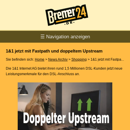
☰ Navigation anzeigen
1&1 jetzt mit Fastpath und doppeltem Upstream
Sie befinden sich:
Home
>
News Archiv
>
Shopping
> 1&1 jetzt mit Fastpa...
Die 1&1 Internet AG bietet ihren rund 1,5 Millionen DSL-Kunden jetzt neue
Leistungsmerkmale für den DSL-Anschluss an.