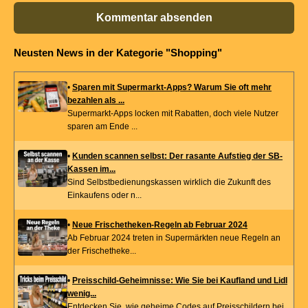
Kommentar absenden
Neusten News in der Kategorie "Shopping"
•
Sparen mit Supermarkt-Apps? Warum Sie oft mehr
bezahlen als ...
Supermarkt-Apps locken mit Rabatten, doch viele Nutzer
sparen am Ende ...
•
Kunden scannen selbst: Der rasante Aufstieg der SB-
Kassen im...
Sind Selbstbedienungskassen wirklich die Zukunft des
Einkaufens oder n...
•
Neue Frischetheken-Regeln ab Februar 2024
Ab Februar 2024 treten in Supermärkten neue Regeln an
der Frischetheke...
•
Preisschild-Geheimnisse: Wie Sie bei Kaufland und Lidl
wenig...
Entdecken Sie, wie geheime Codes auf Preisschildern bei