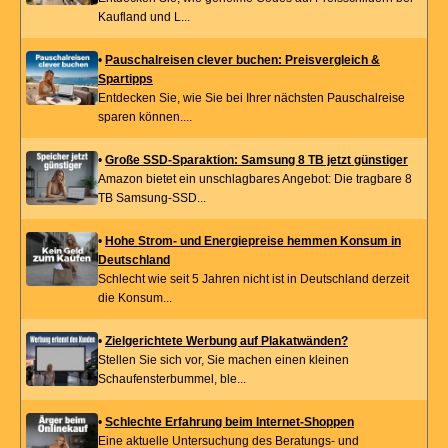
Kaufland und L...
•
Pauschalreisen clever buchen: Preisvergleich &
Spartipps
Entdecken Sie, wie Sie bei Ihrer nächsten Pauschalreise
sparen können....
•
Große SSD-Sparaktion: Samsung 8 TB jetzt günstiger
Amazon bietet ein unschlagbares Angebot: Die tragbare 8
TB Samsung-SSD...
•
Hohe Strom- und Energiepreise hemmen Konsum in
Deutschland
Schlecht wie seit 5 Jahren nicht ist in Deutschland derzeit
die Konsum...
•
Zielgerichtete Werbung auf Plakatwänden?
Stellen Sie sich vor, Sie machen einen kleinen
Schaufensterbummel, ble...
•
Schlechte Erfahrung beim Internet-Shoppen
Eine aktuelle Untersuchung des Beratungs- und