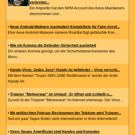
verbreitet...
Ein Angreifer hat den NPM-Account des Axios-Maintainers
übernommen und...
•
Neue Android-Malware manipuliert Kontaktliste für Fake-Anruf...
Eine neue Android-Malware namens RoarBat fügt gefälschte Kon...
•
Wie ein Komma die Defender-Sicherheit aushebelt
Ein simples Komma genügt, um die Sicherheitsmechanismen des
Micro...
•
Handy-Virus: Jedes Java“-Handy ist gefährdet – Virus verschi...
Mit dem Namen "Trojan-SMS.J2ME.RedBrowser.a" wurde der erste
Handy-Vir...
•
Trojaner ''Meheerwar'' im Umlauf - Er öffnet und schließt u....
Zurzeit ist der Trojaner "Meheerwar" im Internet unterwegs. Der Virus ...
•
Mit gefälschten Februar-Rechnungen der Telekom wird Trojaner...
Seit ein paar Tagen finden viele Internetnutzer in ihren Internetbrief...
•
Viren: Neues Angriffsziel sind Handys und Konsolen