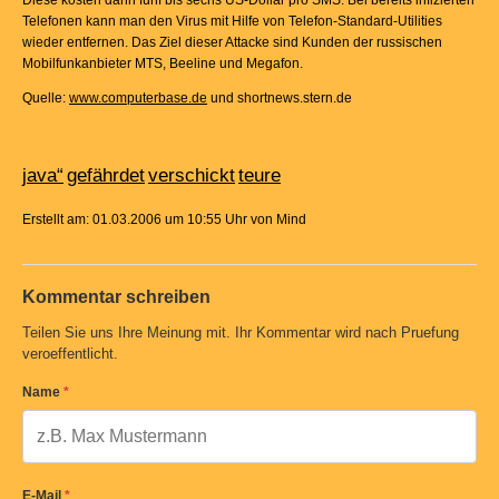
Diese kosten dann fünf bis sechs US-Dollar pro SMS. Bei bereits infizierten
Telefonen kann man den Virus mit Hilfe von Telefon-Standard-Utilities
wieder entfernen. Das Ziel dieser Attacke sind Kunden der russischen
Mobilfunkanbieter MTS, Beeline und Megafon.
Quelle:
www.computerbase.de
und shortnews.stern.de
java“
gefährdet
verschickt
teure
Erstellt am: 01.03.2006 um 10:55 Uhr von Mind
Kommentar schreiben
Teilen Sie uns Ihre Meinung mit. Ihr Kommentar wird nach Pruefung
veroeffentlicht.
Name
*
E-Mail
*