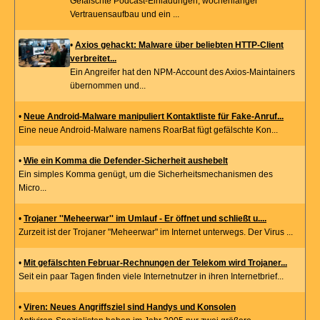
Gefälschte Podcast-Einladungen, wochenlanger
Vertrauensaufbau und ein ...
•
Axios gehackt: Malware über beliebten HTTP-Client
verbreitet...
Ein Angreifer hat den NPM-Account des Axios-Maintainers
übernommen und...
•
Neue Android-Malware manipuliert Kontaktliste für Fake-Anruf...
Eine neue Android-Malware namens RoarBat fügt gefälschte Kon...
•
Wie ein Komma die Defender-Sicherheit aushebelt
Ein simples Komma genügt, um die Sicherheitsmechanismen des
Micro...
•
Trojaner ''Meheerwar'' im Umlauf - Er öffnet und schließt u....
Zurzeit ist der Trojaner "Meheerwar" im Internet unterwegs. Der Virus ...
•
Mit gefälschten Februar-Rechnungen der Telekom wird Trojaner...
Seit ein paar Tagen finden viele Internetnutzer in ihren Internetbrief...
•
Viren: Neues Angriffsziel sind Handys und Konsolen