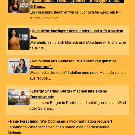
•
Reinforcement Learning statt Fine-Tuning: So schreibt
KI Rom...
Ein Forschungsteam entwickelt LongWriter-Zero, ein KI-
Modell, das ohne...
•
Künstliche Intelligenz denkt anders und trifft trotzdem
ric...
Wie ähnlich sind sich Mensch und Maschine wirklich? Eine
neue Stu...
•
Revolution aus Aludosen: MIT entwickelt günstige
Wasserstoff...
Wissenschaftler des MIT stellen eine neue Methode vor, die
aus recycel...
•
Energy Sharing: Bürger machen ihre eigene
Energiewende
Immer mehr Bürger in Deutschland beteiligen sich an Wind-
oder Solaran...
•
Neue Forschung: Wie Optimismus Prokrastination reduziert
Japanische Wissenschaftler:innen haben eine überraschende
Methode...