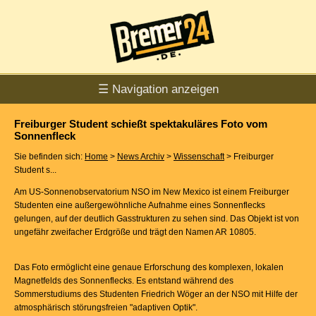
☰ Navigation anzeigen
Freiburger Student schießt spektakuläres Foto vom
Sonnenfleck
Sie befinden sich:
Home
>
News Archiv
>
Wissenschaft
> Freiburger
Student s...
Am US-Sonnenobservatorium NSO im New Mexico ist einem Freiburger
Studenten eine außergewöhnliche Aufnahme eines Sonnenflecks
gelungen, auf der deutlich Gasstrukturen zu sehen sind. Das Objekt ist von
ungefähr zweifacher Erdgröße und trägt den Namen AR 10805.
Das Foto ermöglicht eine genaue Erforschung des komplexen, lokalen
Magnetfelds des Sonnenflecks. Es entstand während des
Sommerstudiums des Studenten Friedrich Wöger an der NSO mit Hilfe der
atmosphärisch störungsfreien "adaptiven Optik".