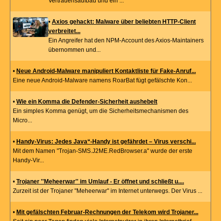
Vertrauensaufbau und ein ...
•
Axios gehackt: Malware über beliebten HTTP-Client
verbreitet...
Ein Angreifer hat den NPM-Account des Axios-Maintainers
übernommen und...
•
Neue Android-Malware manipuliert Kontaktliste für Fake-Anruf...
Eine neue Android-Malware namens RoarBat fügt gefälschte Kon...
•
Wie ein Komma die Defender-Sicherheit aushebelt
Ein simples Komma genügt, um die Sicherheitsmechanismen des
Micro...
•
Handy-Virus: Jedes Java“-Handy ist gefährdet – Virus verschi...
Mit dem Namen "Trojan-SMS.J2ME.RedBrowser.a" wurde der erste
Handy-Vir...
•
Trojaner ''Meheerwar'' im Umlauf - Er öffnet und schließt u....
Zurzeit ist der Trojaner "Meheerwar" im Internet unterwegs. Der Virus ...
•
Mit gefälschten Februar-Rechnungen der Telekom wird Trojaner...