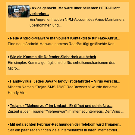
•
Axios gehackt: Malware über beliebten HTTP-Client
verbreitet...
Ein Angreifer hat den NPM-Account des Axios-Maintainers
übernommen und...
•
Neue Android-Malware manipuliert Kontaktliste für Fake-Anruf...
Eine neue Android-Malware namens RoarBat fügt gefälschte Kon...
•
Wie ein Komma die Defender-Sicherheit aushebelt
Ein simples Komma genügt, um die Sicherheitsmechanismen des
Micro...
•
Handy-Virus: Jedes Java“-Handy ist gefährdet – Virus verschi...
Mit dem Namen "Trojan-SMS.J2ME.RedBrowser.a" wurde der erste
Handy-Vir...
•
Trojaner ''Meheerwar'' im Umlauf - Er öffnet und schließt u....
Zurzeit ist der Trojaner "Meheerwar" im Internet unterwegs. Der Virus ...
•
Mit gefälschten Februar-Rechnungen der Telekom wird Trojaner...
Seit ein paar Tagen finden viele Internetnutzer in ihren Internetbrief...