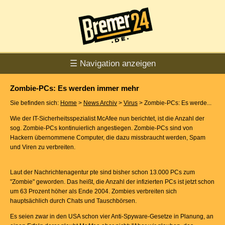
☰ Navigation anzeigen
Zombie-PCs: Es werden immer mehr
Sie befinden sich:
Home
>
News Archiv
>
Virus
> Zombie-PCs: Es werde...
Wie der IT-Sicherheitsspezialist McAfee nun berichtet, ist die Anzahl der
sog. Zombie-PCs kontinuierlich angestiegen. Zombie-PCs sind von
Hackern übernommene Computer, die dazu missbraucht werden, Spam
und Viren zu verbreiten.
Laut der Nachrichtenagentur pte sind bisher schon 13.000 PCs zum
"Zombie" geworden. Das heißt, die Anzahl der infizierten PCs ist jetzt schon
um 63 Prozent höher als Ende 2004. Zombies verbreiten sich
hauptsächlich durch Chats und Tauschbörsen.
Es seien zwar in den USA schon vier Anti-Spyware-Gesetze in Planung, an