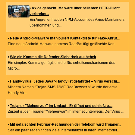
•
Axios gehackt: Malware über beliebten HTTP-Client
verbreitet...
Ein Angreifer hat den NPM-Account des Axios-Maintainers
übernommen und...
•
Neue Android-Malware manipuliert Kontaktliste für Fake-Anruf...
Eine neue Android-Malware namens RoarBat fügt gefälschte Kon...
•
Wie ein Komma die Defender-Sicherheit aushebelt
Ein simples Komma genügt, um die Sicherheitsmechanismen des
Micro...
•
Handy-Virus: Jedes Java“-Handy ist gefährdet – Virus verschi...
Mit dem Namen "Trojan-SMS.J2ME.RedBrowser.a" wurde der erste
Handy-Vir...
•
Trojaner ''Meheerwar'' im Umlauf - Er öffnet und schließt u....
Zurzeit ist der Trojaner "Meheerwar" im Internet unterwegs. Der Virus ...
•
Mit gefälschten Februar-Rechnungen der Telekom wird Trojaner...
Seit ein paar Tagen finden viele Internetnutzer in ihren Internetbrief...