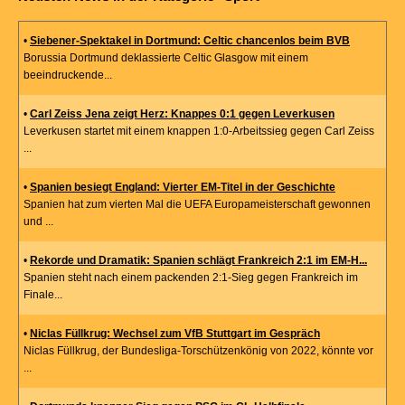
•
Siebener-Spektakel in Dortmund: Celtic chancenlos beim BVB
Borussia Dortmund deklassierte Celtic Glasgow mit einem
beeindruckende...
•
Carl Zeiss Jena zeigt Herz: Knappes 0:1 gegen Leverkusen
Leverkusen startet mit einem knappen 1:0-Arbeitssieg gegen Carl Zeiss
...
•
Spanien besiegt England: Vierter EM-Titel in der Geschichte
Spanien hat zum vierten Mal die UEFA Europameisterschaft gewonnen
und ...
•
Rekorde und Dramatik: Spanien schlägt Frankreich 2:1 im EM-H...
Spanien steht nach einem packenden 2:1-Sieg gegen Frankreich im
Finale...
•
Niclas Füllkrug: Wechsel zum VfB Stuttgart im Gespräch
Niclas Füllkrug, der Bundesliga-Torschützenkönig von 2022, könnte vor
...