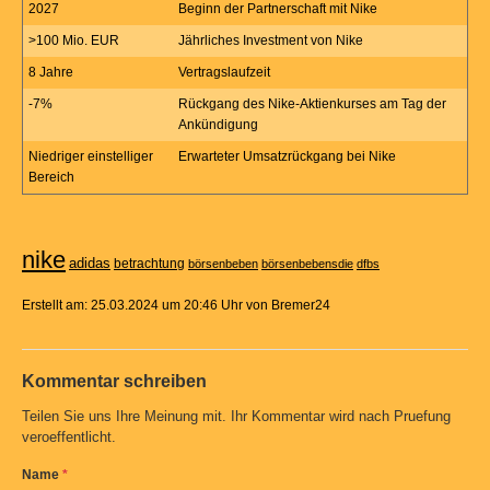
2027
Beginn der Partnerschaft mit Nike
>100 Mio. EUR
Jährliches Investment von Nike
8 Jahre
Vertragslaufzeit
-7%
Rückgang des Nike-Aktienkurses am Tag der
Ankündigung
Niedriger einstelliger
Erwarteter Umsatzrückgang bei Nike
Bereich
nike
adidas
betrachtung
börsenbeben
börsenbebensdie
dfbs
Erstellt am: 25.03.2024 um 20:46 Uhr von Bremer24
Kommentar schreiben
Teilen Sie uns Ihre Meinung mit. Ihr Kommentar wird nach Pruefung
veroeffentlicht.
Name
*