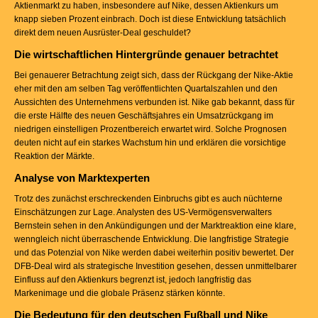
Aktienmarkt zu haben, insbesondere auf Nike, dessen Aktienkurs um
knapp sieben Prozent einbrach. Doch ist diese Entwicklung tatsächlich
direkt dem neuen Ausrüster-Deal geschuldet?
Die wirtschaftlichen Hintergründe genauer betrachtet
Bei genauerer Betrachtung zeigt sich, dass der Rückgang der Nike-Aktie
eher mit den am selben Tag veröffentlichten Quartalszahlen und den
Aussichten des Unternehmens verbunden ist. Nike gab bekannt, dass für
die erste Hälfte des neuen Geschäftsjahres ein Umsatzrückgang im
niedrigen einstelligen Prozentbereich erwartet wird. Solche Prognosen
deuten nicht auf ein starkes Wachstum hin und erklären die vorsichtige
Reaktion der Märkte.
Analyse von Marktexperten
Trotz des zunächst erschreckenden Einbruchs gibt es auch nüchterne
Einschätzungen zur Lage. Analysten des US-Vermögensverwalters
Bernstein sehen in den Ankündigungen und der Marktreaktion eine klare,
wenngleich nicht überraschende Entwicklung. Die langfristige Strategie
und das Potenzial von Nike werden dabei weiterhin positiv bewertet. Der
DFB-Deal wird als strategische Investition gesehen, dessen unmittelbarer
Einfluss auf den Aktienkurs begrenzt ist, jedoch langfristig das
Markenimage und die globale Präsenz stärken könnte.
Die Bedeutung für den deutschen Fußball und Nike