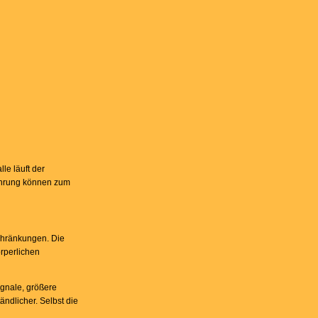
le läuft der
führung können zum
schränkungen. Die
rperlichen
ignale, größere
ndlicher. Selbst die