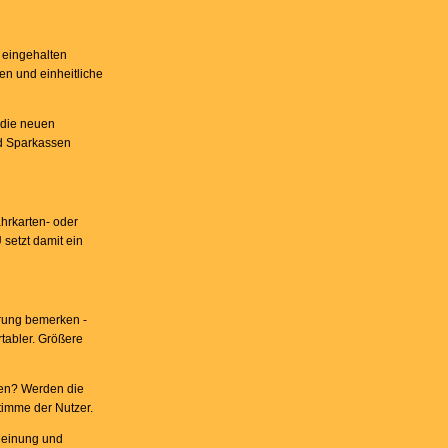
 eingehalten
en und einheitliche
 die neuen
nd Sparkassen
hrkarten- oder
 setzt damit ein
erung bemerken -
rtabler. Größere
hen? Werden die
timme der Nutzer.
 Meinung und