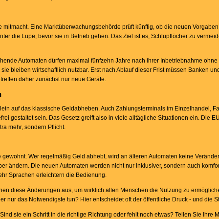
sie mitmacht. Eine Marktüberwachungsbehörde prüft künftig, ob die neuen Vorgaben
r die Lupe, bevor sie in Betrieb gehen. Das Ziel ist es, Schlupflöcher zu vermeid
stehende Automaten dürfen maximal fünfzehn Jahre nach ihrer Inbetriebnahme ohne
 sie bleiben wirtschaftlich nutzbar. Erst nach Ablauf dieser Frist müssen Banken u
reffen daher zunächst nur neue Geräte.
n
lein auf das klassische Geldabheben. Auch Zahlungsterminals im Einzelhandel, Fa
i gestaltet sein. Das Gesetz greift also in viele alltägliche Situationen ein. Die EU
xtra mehr, sondern Pflicht.
ie gewohnt. Wer regelmäßig Geld abhebt, wird an älteren Automaten keine Veränd
d aber ändern. Die neuen Automaten werden nicht nur inklusiver, sondern auch komfo
hr Sprachen erleichtern die Bedienung.
ichen diese Änderungen aus, um wirklich allen Menschen die Nutzung zu ermöglic
r nur das Notwendigste tun? Hier entscheidet oft der öffentliche Druck - und die S
d sie ein Schritt in die richtige Richtung oder fehlt noch etwas? Teilen Sie Ihre