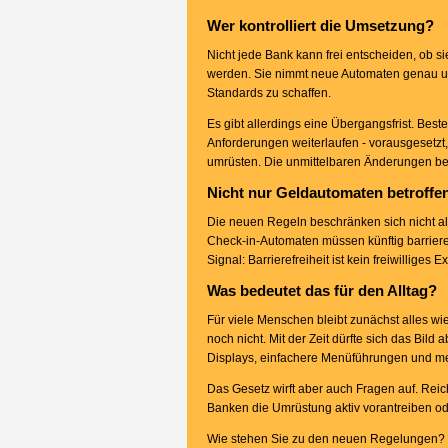
Wer kontrolliert die Umsetzung?
Nicht jede Bank kann frei entscheiden, ob 
werden. Sie nimmt neue Automaten genau unte
Standards zu schaffen.
Es gibt allerdings eine Übergangsfrist. Be
Anforderungen weiterlaufen - vorausgesetzt,
umrüsten. Die unmittelbaren Änderungen bet
Nicht nur Geldautomaten betroffe
Die neuen Regeln beschränken sich nicht al
Check-in-Automaten müssen künftig barrierefre
Signal: Barrierefreiheit ist kein freiwilliges E
Was bedeutet das für den Alltag?
Für viele Menschen bleibt zunächst alles w
noch nicht. Mit der Zeit dürfte sich das Bil
Displays, einfachere Menüführungen und me
Das Gesetz wirft aber auch Fragen auf. Re
Banken die Umrüstung aktiv vorantreiben ode
Wie stehen Sie zu den neuen Regelungen? Sin