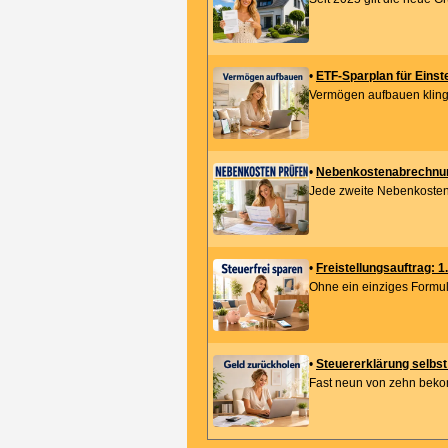
•
ETF-Sparplan für Einst
Vermögen aufbauen klingt
•
Nebenkostenabrechnun
Jede zweite Nebenkostenab
•
Freistellungsauftrag: 1
Ohne ein einziges Formula
•
Steuererklärung selbst
Fast neun von zehn bekom