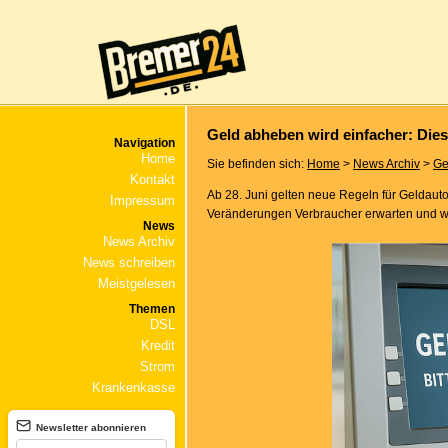
Geld abheben wird einfacher: Di
Navigation
Home
Sie befinden sich:
Home
>
News Archiv
>
Ge
Kontakt
Ab 28. Juni gelten neue Regeln für Geldauto
Impressum
Veränderungen Verbraucher erwarten und was 
News
News Archiv
News schreiben
Meistgelesen
Themen
DSL
Kredit
Strom
Krankenkasse
Newsletter abonnieren