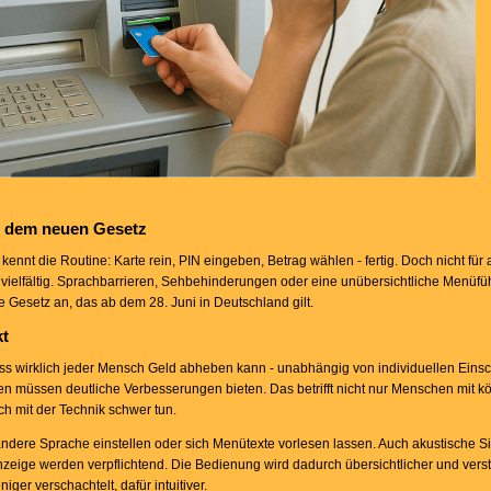
t dem neuen Gesetz
nnt die Routine: Karte rein, PIN eingeben, Betrag wählen - fertig. Doch nicht für al
 vielfältig. Sprachbarrieren, Sehbehinderungen oder eine unübersichtliche Menü
 Gesetz an, das ab dem 28. Juni in Deutschland gilt.
kt
dass wirklich jeder Mensch Geld abheben kann - unabhängig von individuellen Ein
n müssen deutliche Verbesserungen bieten. Das betrifft nicht nur Menschen mit kö
h mit der Technik schwer tun.
andere Sprache einstellen oder sich Menütexte vorlesen lassen. Auch akustische S
zeige werden verpflichtend. Die Bedienung wird dadurch übersichtlicher und verstä
ger verschachtelt, dafür intuitiver.