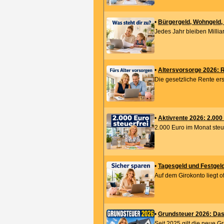
•
Bürgergeld, Wohngeld
Jedes Jahr bleiben Milliar
•
Altersvorsorge 2026: R
Die gesetzliche Rente erse
•
Aktivrente 2026: 2.000
2.000 Euro im Monat steuer
•
Tagesgeld und Festgeld
Auf dem Girokonto liegt of
•
Grundsteuer 2026: Da
Seit 2025 gilt die neue Gr