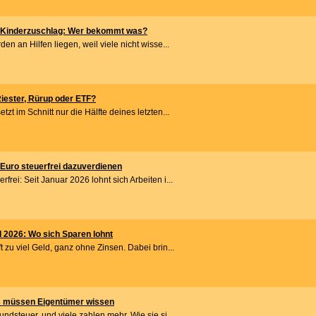
, Kinderzuschlag: Wer bekommt was?
den an Hilfen liegen, weil viele nicht wisse...
iester, Rürup oder ETF?
tzt im Schnitt nur die Hälfte deines letzten...
 Euro steuerfrei dazuverdienen
frei: Seit Januar 2026 lohnt sich Arbeiten i...
 2026: Wo sich Sparen lohnt
t zu viel Geld, ganz ohne Zinsen. Dabei brin...
s müssen Eigentümer wissen
undsteuer, und viele zahlen mehr. Wie sie si...