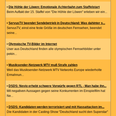
•
Die Höhle der Löwen: Emotionale Achterbahn zum Staffelstart
Beim Auftakt der 15. Staffel von "Die Höhle der Löwen" erleben wir ein...
•
ServusTV beendet Sendebetrieb in Deutschland: Was dahinter s...
ServusTV, einst eine feste Größe im deutschen Fernsehen, beendet
seine...
•
Olympische TV-Bilder im Internet
User aus Deutschland finden alle olympischen Fernsehbilder unter
pekin...
•
Musiksender-Netzwerk MTV muß Strafe zahlen
Weil das Musiksender-Netzwerk MTV Networks Europe wiederholte
Ermahnun...
•
DSDS: Nevio erhebt schwere Vorwürfe gegen RTL - Man habe ihn...
Mit negativen Aussagen gegen seine Konkurrenten im Einspielfilm hat
Ne...
•
DSDS: Kandidaten werden terrorisiert und mit Hassattacken im...
Die Kandidaten in der Casting-Show "Deutschland sucht den Superstar"