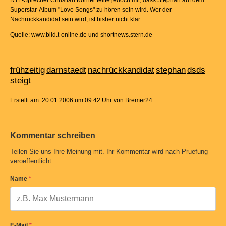
RTL-Sprecher Christian Körner teilte jedoch mit, dass Stephan auf dem
Superstar-Album "Love Songs" zu hören sein wird. Wer der
Nachrückkandidat sein wird, ist bisher nicht klar.
Quelle: www.bild.t-online.de und shortnews.stern.de
frühzeitig
darnstaedt
nachrückkandidat
stephan
dsds
steigt
Erstellt am: 20.01.2006 um 09:42 Uhr von Bremer24
Kommentar schreiben
Teilen Sie uns Ihre Meinung mit. Ihr Kommentar wird nach Pruefung
veroeffentlicht.
Name
*
E-Mail
*