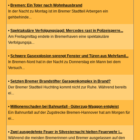
•
Bremen: Ein Toter nach Wohnhausbrand
In der Nacht zu Montag ist im Bremer Stadtteil Arbergen ein
gehbehinde...
•
Spektakuläre Verfolgungsjagd: Mercedes rast in Polizeisperre...
Am Freitagmittag endete in Bremerhaven eine spektakuläre
Verfolgungsja...
•
Schwere Gasexplosion sprengt Fenster und Türen aus Mehrfamil...
In Bremen-Nord hat in der Nacht zu Donnerstag ein Mann bei dem
Versuch...
•
Setzten Bremer Brandstifter Garagenkomplex in Brand?
Der Bremer Stadtteil Huchting kommt nicht zur Ruhe. Während bereits
ei...
•
Millionenschaden bei Bahnunfall - Güterzug-Waggon entgleist
Ein Bahnunfall auf der Zugstrecke Bremen-Hannover hat am Morgen für
ei...
•
Zwei ausgedehnte Feuer in Silvesternacht hielten Feuerwehr i...
Während die meisten Bremerinnen und Bremer ausgelassen auf den