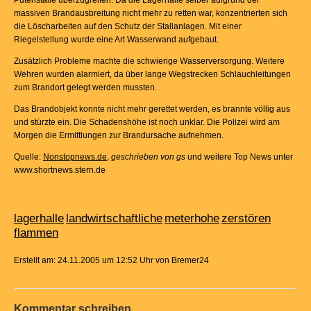
Putenställe überzugreifen. Da die Lagerhalle selber aufgrund der
massiven Brandausbreitung nicht mehr zu retten war, konzentrierten sich
die Löscharbeiten auf den Schutz der Stallanlagen. Mit einer
Riegelstellung wurde eine Art Wasserwand aufgebaut.
Zusätzlich Probleme machte die schwierige Wasserversorgung. Weitere
Wehren wurden alarmiert, da über lange Wegstrecken Schlauchleitungen
zum Brandort gelegt werden mussten.
Das Brandobjekt konnte nicht mehr gerettet werden, es brannte völlig aus
und stürzte ein. Die Schadenshöhe ist noch unklar. Die Polizei wird am
Morgen die Ermittlungen zur Brandursache aufnehmen.
Quelle:
Nonstopnews.de
,
geschrieben von gs
und weitere Top News unter
www.shortnews.stern.de
lagerhalle
landwirtschaftliche
meterhohe
zerstören
flammen
Erstellt am: 24.11.2005 um 12:52 Uhr von Bremer24
Kommentar schreiben