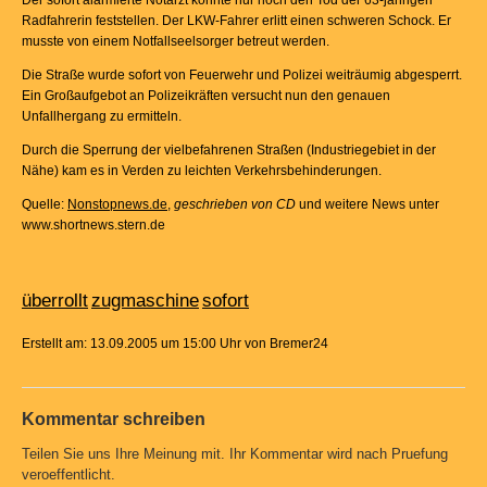
Der sofort alarmierte Notarzt konnte nur noch den Tod der 63-jährigen
Radfahrerin feststellen. Der LKW-Fahrer erlitt einen schweren Schock. Er
musste von einem Notfallseelsorger betreut werden.
Die Straße wurde sofort von Feuerwehr und Polizei weiträumig abgesperrt.
Ein Großaufgebot an Polizeikräften versucht nun den genauen
Unfallhergang zu ermitteln.
Durch die Sperrung der vielbefahrenen Straßen (Industriegebiet in der
Nähe) kam es in Verden zu leichten Verkehrsbehinderungen.
Quelle:
Nonstopnews.de
,
geschrieben von CD
und weitere News unter
www.shortnews.stern.de
überrollt
zugmaschine
sofort
Erstellt am: 13.09.2005 um 15:00 Uhr von Bremer24
Kommentar schreiben
Teilen Sie uns Ihre Meinung mit. Ihr Kommentar wird nach Pruefung
veroeffentlicht.