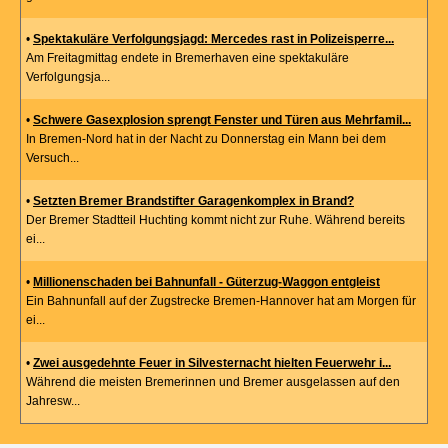
•
Spektakuläre Verfolgungsjagd: Mercedes rast in Polizeisperre...
Am Freitagmittag endete in Bremerhaven eine spektakuläre
Verfolgungsja...
•
Schwere Gasexplosion sprengt Fenster und Türen aus Mehrfamil...
In Bremen-Nord hat in der Nacht zu Donnerstag ein Mann bei dem
Versuch...
•
Setzten Bremer Brandstifter Garagenkomplex in Brand?
Der Bremer Stadtteil Huchting kommt nicht zur Ruhe. Während bereits
ei...
•
Millionenschaden bei Bahnunfall - Güterzug-Waggon entgleist
Ein Bahnunfall auf der Zugstrecke Bremen-Hannover hat am Morgen für
ei...
•
Zwei ausgedehnte Feuer in Silvesternacht hielten Feuerwehr i...
Während die meisten Bremerinnen und Bremer ausgelassen auf den
Jahresw...