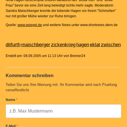
Nina Hagen beschimpfte Ditfurth daraufhin als "blöde Kuh" und "dicke
Frau" bevor sie eine Zeit lang beleidigt nichts mehr sagte. Moderatorin
Sandra Maischberger konnte die tobende Hagen vor ihrem "Schmollen"
nur mit großer Mühe wieder zur Ruhe bringen.
Quelle:
www.spiegel.de
und weitere News unter www.shortnews.stern.de
ditfurth
maischberger
zickenkrieg
hagen
eklat
zwischen
Erstellt am: 08.09.2005 um 11:13 Uhr von Bremer24
Kommentar schreiben
Teilen Sie uns Ihre Meinung mit. Ihr Kommentar wird nach Pruefung
veroeffentlicht.
Name
*
E-Mail
*