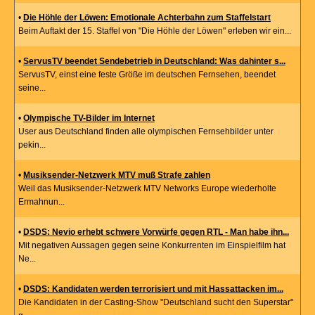
•
Die Höhle der Löwen: Emotionale Achterbahn zum Staffelstart
Beim Auftakt der 15. Staffel von "Die Höhle der Löwen" erleben wir ein...
•
ServusTV beendet Sendebetrieb in Deutschland: Was dahinter s...
ServusTV, einst eine feste Größe im deutschen Fernsehen, beendet
seine...
•
Olympische TV-Bilder im Internet
User aus Deutschland finden alle olympischen Fernsehbilder unter
pekin...
•
Musiksender-Netzwerk MTV muß Strafe zahlen
Weil das Musiksender-Netzwerk MTV Networks Europe wiederholte
Ermahnun...
•
DSDS: Nevio erhebt schwere Vorwürfe gegen RTL - Man habe ihn...
Mit negativen Aussagen gegen seine Konkurrenten im Einspielfilm hat
Ne...
•
DSDS: Kandidaten werden terrorisiert und mit Hassattacken im...
Die Kandidaten in der Casting-Show "Deutschland sucht den Superstar"