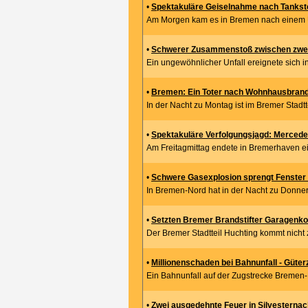
•
Spektakuläre Geiselnahme nach Tankste
Am Morgen kam es in Bremen nach einem Übe
•
Schwerer Zusammenstoß zwischen zwei
Ein ungewöhnlicher Unfall ereignete sich i
•
Bremen: Ein Toter nach Wohnhausbran
In der Nacht zu Montag ist im Bremer Stadtt
•
Spektakuläre Verfolgungsjagd: Mercedes 
Am Freitagmittag endete in Bremerhaven ei
•
Schwere Gasexplosion sprengt Fenster u
In Bremen-Nord hat in der Nacht zu Donner
•
Setzten Bremer Brandstifter Garagenk
Der Bremer Stadtteil Huchting kommt nicht 
•
Millionenschaden bei Bahnunfall - Güte
Ein Bahnunfall auf der Zugstrecke Bremen-
•
Zwei ausgedehnte Feuer in Silvesternacht