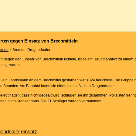
ten gegen Einsatz von Brechmitteln
emen
> Bremen: Drogendealer...
h gegen den Einsatz von Brechmitteln richtete, ist es am Hauptbahnhof zu einem 
iligt waren.
 ein Landsmann an dem Brechmittel gestorben war. (B24 berichtete) Die Gruppe b
ie Beamten. Am Bahnhof trafen sie einen mutmaßlichen Drogendealer.
elegt hatten, dass nicht gedealt wird, schlugen sie ihn zusammen. Polizisten trennt
aner in ein Krankenhaus. Die 21 Schläger wurden vernommen.
gendealer
einsatz