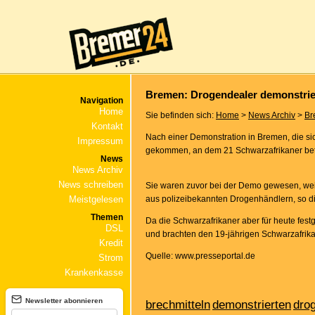
Bremen: Drogendealer demonstrier
Navigation
Home
Sie befinden sich:
Home
>
News Archiv
>
Br
Kontakt
Nach einer Demonstration in Bremen, die sic
Impressum
gekommen, an dem 21 Schwarzafrikaner bete
News
News Archiv
News schreiben
Sie waren zuvor bei der Demo gewesen, weil
Meistgelesen
aus polizeibekannten Drogenhändlern, so d
Themen
Da die Schwarzafrikaner aber für heute festg
DSL
und brachten den 19-jährigen Schwarzafrik
Kredit
Quelle: www.presseportal.de
Strom
Krankenkasse
Newsletter abonnieren
brechmitteln
demonstrierten
dro