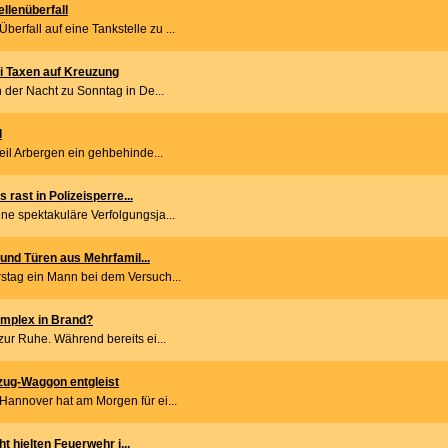
llenüberfall
rfall auf eine Tankstelle zu ...
 Taxen auf Kreuzung
n der Nacht zu Sonntag in De...
d
eil Arbergen ein gehbehinde...
rast in Polizeisperre...
ne spektakuläre Verfolgungsja...
nd Türen aus Mehrfamil...
stag ein Mann bei dem Versuch...
omplex in Brand?
zur Ruhe. Während bereits ei...
rzug-Waggon entgleist
Hannover hat am Morgen für ei...
 hielten Feuerwehr i...