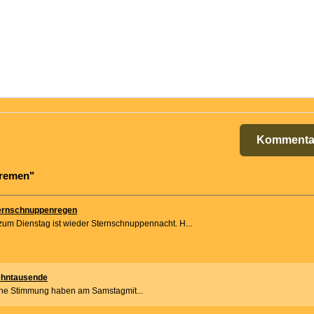
Kommenta
Bremen"
ternschnuppenregen
zum Dienstag ist wieder Sternschnuppennacht. H...
ehntausende
he Stimmung haben am Samstagmit...