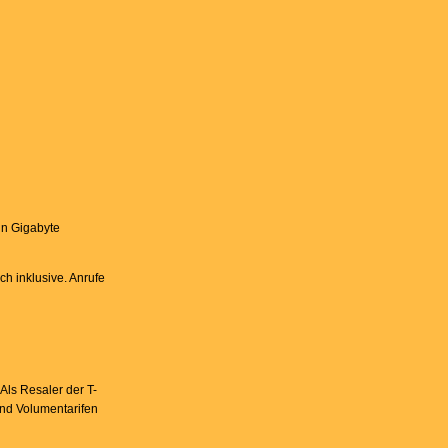
hn Gigabyte
ch inklusive. Anrufe
ls Resaler der T-
nd Volumentarifen