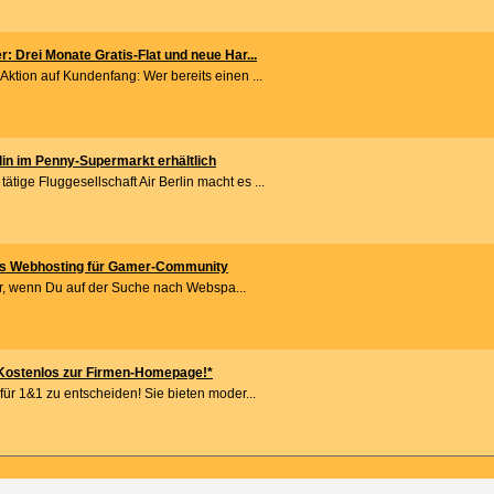
: Drei Monate Gratis-Flat und neue Har...
Aktion auf Kundenfang: Wer bereits einen ...
rlin im Penny-Supermarkt erhältlich
tätige Fluggesellschaft Air Berlin macht es ...
es Webhosting für Gamer-Community
r, wenn Du auf der Suche nach Webspa...
 Kostenlos zur Firmen-Homepage!*
 für 1&1 zu entscheiden! Sie bieten moder...