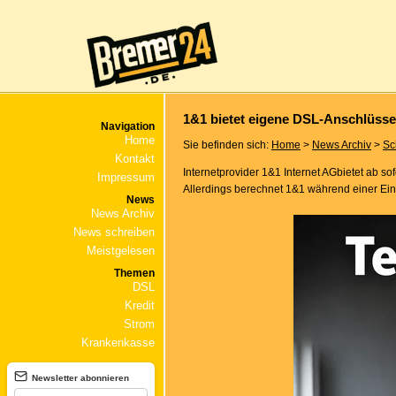
1&1 bietet eigene DSL-Anschlüsse
Navigation
Home
Sie befinden sich:
Home
>
News Archiv
>
Sc
Kontakt
Internetprovider 1&1 Internet AGbietet ab 
Impressum
Allerdings berechnet 1&1 während einer Ein
News
News Archiv
News schreiben
Meistgelesen
Themen
DSL
Kredit
Strom
Krankenkasse
Newsletter abonnieren