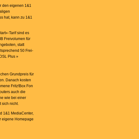
ür den eigenen 1&1
aligen
s hat, kann zu 1&1
rt»-Tarif sind es
MB Freivolumen für
geboten, statt
ntsprechend 50 Frei-
 DSL Plus »
ichen Grundpreis für
ten. Danach kosten
mmene Fritz!Box Fon
uters auch die
e wie bei einer
sich nicht.
und 1&1 MediaCenter,
für eigene Homepage