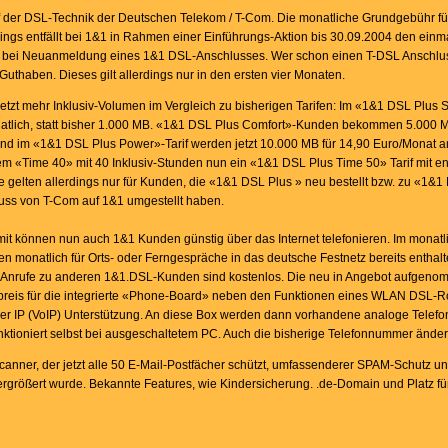
f der DSL-Technik der Deutschen Telekom / T-Com. Die monatliche Grundgebühr f
ings entfällt bei 1&1 in Rahmen einer Einführungs-Aktion bis 30.09.2004 den einm
ro bei Neuanmeldung eines 1&1 DSL-Anschlusses. Wer schon einen T-DSL Anschlus
thaben. Dieses gilt allerdings nur in den ersten vier Monaten.
zt mehr Inklusiv-Volumen im Vergleich zu bisherigen Tarifen: Im «1&1 DSL Plus Sta
onatlich, statt bisher 1.000 MB. «1&1 DSL Plus Comfort»-Kunden bekommen 5.000 
und im «1&1 DSL Plus Power»-Tarif werden jetzt 10.000 MB für 14,90 Euro/Monat an
dem «Time 40» mit 40 Inklusiv-Stunden nun ein «1&1 DSL Plus Time 50» Tarif mit e
e gelten allerdings nur für Kunden, die «1&1 DSL Plus » neu bestellt bzw. zu «1&1
uss von T-Com auf 1&1 umgestellt haben.
mit können nun auch 1&1 Kunden günstig über das Internet telefonieren. Im monatl
 monatlich für Orts- oder Ferngespräche in das deutsche Festnetz bereits enthal
e. Anrufe zu anderen 1&1.DSL-Kunden sind kostenlos. Die neu in Angebot aufgeno
eis für die integrierte «Phone-Board» neben den Funktionen eines WLAN DSL-Ro
ver IP (VoIP) Unterstützung. An diese Box werden dann vorhandene analoge Telefon
tioniert selbst bei ausgeschaltetem PC. Auch die bisherige Telefonnummer ändert 
canner, der jetzt alle 50 E-Mail-Postfächer schützt, umfassenderer SPAM-Schutz 
ergrößert wurde. Bekannte Features, wie Kindersicherung. .de-Domain und Platz 