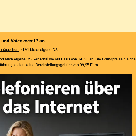
 und Voice over IP an
hnäppchen
> 1&1 bietet eigene DS...
sofort auch eigene DSL-Anschlüsse auf Basis von T-DSL an. Die Grundpreise gleich
führungsaktion keine Bereitstellungsgebühr von 99,95 Euro.