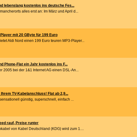
 lebenslang kostenlos ins deutsche Fes...
ancherorts alles erst an: Im März und April d...
Player mit 20 GByte für 199 Euro
tet Aldi Nord einen 199 Euro teuren MP3-Player...
d Phone-Flat ein Jahr kostenlos ins F...
 2005 bei der 1&1 Internet AG einen DSL-An...
 Ihrem TV-Kabelanschluss! Flat ab 2,9...
sensationell günstig, superschnell, einfach ...
ed rauf, Preise runter
hkabel von Kabel Deutschland (KDG) wird zum 1....