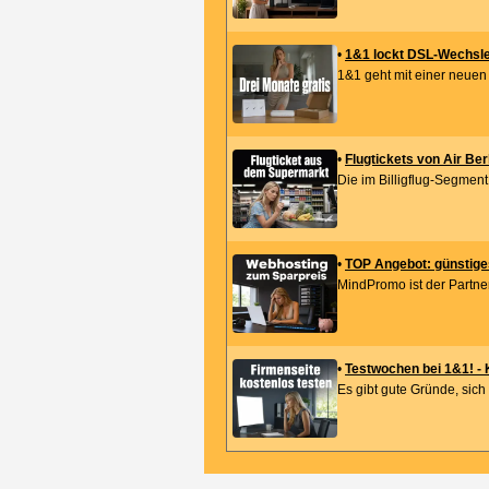
•
1&1 lockt DSL-Wechsler
1&1 geht mit einer neuen 
•
Flugtickets von Air Be
Die im Billigflug-Segment 
•
TOP Angebot: günstig
MindPromo ist der Partne
•
Testwochen bei 1&1! -
Es gibt gute Gründe, sich