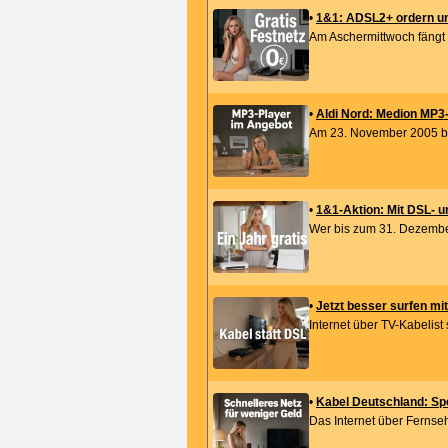
•
1&1: ADSL2+ ordern und
Am Aschermittwoch fängt m
•
Aldi Nord: Medion MP3-
Am 23. November 2005 bie
•
1&1-Aktion: Mit DSL- un
Wer bis zum 31. Dezember
•
Jetzt besser surfen mit
Internet über TV-Kabelist 
•
Kabel Deutschland: Spe
Das Internet über Fernse