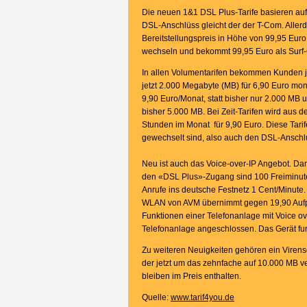
Die neuen 1&1 DSL Plus-Tarife basieren au
DSL-Anschlüss gleicht der der T-Com. Allerd
Bereitstellungspreis in Höhe von 99,95 Eu
wechseln und bekommt 99,95 Euro als Surf-Gu
In allen Volumentarifen bekommen Kunden jet
jetzt 2.000 Megabyte (MB) für 6,90 Euro m
9,90 Euro/Monat, statt bisher nur 2.000 MB 
bisher 5.000 MB. Bei Zeit-Tarifen wird aus 
Stunden im Monat für 9,90 Euro. Diese Tarif
gewechselt sind, also auch den DSL-Anschl
Neu ist auch das Voice-over-IP Angebot. Da
den «DSL Plus»-Zugang sind 100 Freiminuten
Anrufe ins deutsche Festnetz 1 Cent/Minut
WLAN von AVM übernimmt gegen 19,90 Aufpr
Funktionen einer Telefonanlage mit Voice o
Telefonanlage angeschlossen. Das Gerät funk
Zu weiteren Neuigkeiten gehören ein Virens
der jetzt um das zehnfache auf 10.000 MB v
bleiben im Preis enthalten.
Quelle:
www.tarif4you.de