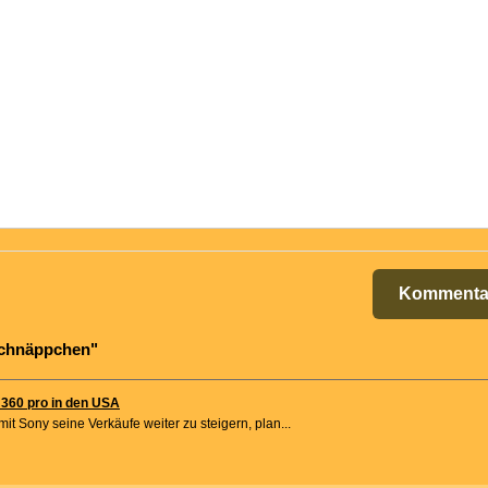
Kommenta
Schnäppchen"
 360 pro in den USA
t Sony seine Verkäufe weiter zu steigern, plan...