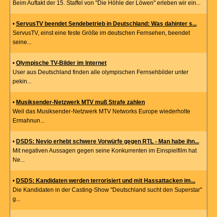
Beim Auftakt der 15. Staffel von "Die Höhle der Löwen" erleben wir ein...
•
ServusTV beendet Sendebetrieb in Deutschland: Was dahinter s...
ServusTV, einst eine feste Größe im deutschen Fernsehen, beendet
seine...
•
Olympische TV-Bilder im Internet
User aus Deutschland finden alle olympischen Fernsehbilder unter
pekin...
•
Musiksender-Netzwerk MTV muß Strafe zahlen
Weil das Musiksender-Netzwerk MTV Networks Europe wiederholte
Ermahnun...
•
DSDS: Nevio erhebt schwere Vorwürfe gegen RTL - Man habe ihn...
Mit negativen Aussagen gegen seine Konkurrenten im Einspielfilm hat
Ne...
•
DSDS: Kandidaten werden terrorisiert und mit Hassattacken im...
Die Kandidaten in der Casting-Show "Deutschland sucht den Superstar"
g...