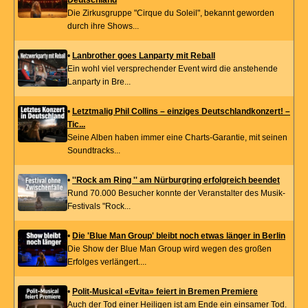
Die Zirkusgruppe "Cirque du Soleil", bekannt geworden
durch ihre Shows...
•
Lanbrother goes Lanparty mit Reball
Ein wohl viel versprechender Event wird die anstehende
Lanparty in Bre...
•
Letztmalig Phil Collins – einziges Deutschlandkonzert! –
Tic...
Seine Alben haben immer eine Charts-Garantie, mit seinen
Soundtracks...
•
''Rock am Ring '' am Nürburgring erfolgreich beendet
Rund 70.000 Besucher konnte der Veranstalter des Musik-
Festivals "Rock...
•
Die 'Blue Man Group' bleibt noch etwas länger in Berlin
Die Show der Blue Man Group wird wegen des großen
Erfolges verlängert....
•
Polit-Musical «Evita» feiert in Bremen Premiere
Auch der Tod einer Heiligen ist am Ende ein einsamer Tod.