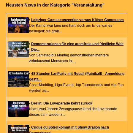
Neusten News in der Kategorie "Veranstaltung"
•
Leipziger Gamesconvention versus Kölner Gamescom
Der Kampf war lang und hart, doch am Ende war es
besiegelt: die größ...
•
Demonstrationen für eine atomfreie und friedliche Welt
- Die...
Von Samstag bis Montag demonstrierten mehrere
zehntausend Menschen in ...
•
48 Stunden LanParty mit Reball (Paintball) - Anmeldung
gesta...
Case-Modding, Liga-Events, top Tournaments und viel Fun
werden au...
•
Berlin: Die Loveparade kehrt zurück
Nach zwei Jahren Zwangspause kehrt die Loveparade
dieses Jahr wieder z...
•
Cirque du Soleil kommt mit Show Dralion nach
Deutschland