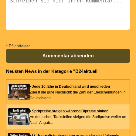
*
Pflichtfelder
Kommentar absenden
Neusten News in der Kategorie "B24aktuell"
•
Jede 10. Ehe in Deutschland wird geschieden
Zuerst die gute Nachricht: die Zahl der Ehescheidungen in
Deutschland...
•
Spritpreise steigen während Ölpreise sinken
An deutschen Tankstellen steigen die Spritpreise weiter an.
Nach Angab...
•
Lt. Journalistenberichten waren oder sind folgende