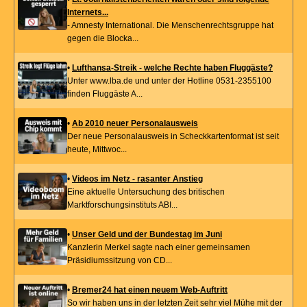
Internets...
- Amnesty International. Die Menschenrechtsgruppe hat
gegen die Blocka...
•
Lufthansa-Streik - welche Rechte haben Fluggäste?
Unter www.lba.de und unter der Hotline 0531-2355100
finden Fluggäste A...
•
Ab 2010 neuer Personalausweis
Der neue Personalausweis in Scheckkartenformat ist seit
heute, Mittwoc...
•
Videos im Netz - rasanter Anstieg
Eine aktuelle Untersuchung des britischen
Marktforschungsinstituts ABI...
•
Unser Geld und der Bundestag im Juni
Kanzlerin Merkel sagte nach einer gemeinsamen
Präsidiumssitzung von CD...
•
Bremer24 hat einen neuem Web-Auftritt
So wir haben uns in der letzten Zeit sehr viel Mühe mit der